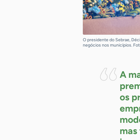
O presidente do Sebrae, Déc
negócios nos municípios. Foto
A ma
prem
os p
empr
mode
mas 