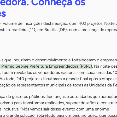
edora. Conheça os
es
r volume de inscrições desta edição, com 402 projetos. Noite 
esta terça-feira (11), em Brasília (DF), com a presença de repre
ais que induziram o desenvolvimento e fortaleceram o empree
I Prêmio Sebrae Prefeitura Empreendedora (PSPE)
. Na noite de
DF), foram revelados os vencedores nacionais em cada uma das 1
Ao todo, 240 projetos disputaram a grande final após a etapa es
pação de representantes municipais de todas as Unidades da F
ça de gestores públicos, lideranças e autoridades que acredit
ismo para transformar realidades, superar desafios e construi
e inclusiva. “Nós vamos sair desse evento com uma enorme
á a grande solução, sobretudo para um país inclusivo, que possa 