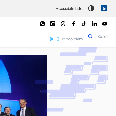
acessibilidade
Dados
Buscar
para
Modo claro
busca
Palavra
chave