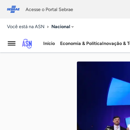
Fale
Acessibilidade
conosco
0
Acesse o Portal Sebrae
9
Nacional
Você está na ASN
Início
Economia & Política
Inovação & T
Agência
Sebrae
de
Notícias