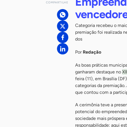
Empreend
COMPARTILHE
vencedor
Categoria recebeu o maio
premiação foi realizada n
dos
Por
Redação
As boas práticas municip
ganharam destaque no
XI
feira (11), em Brasília (
categorias da premiação. 
que contou com a partici
A cerimônia teve a presen
potencial do empreendedor
sociedade mais próspera 
responsabilidade: aqui est