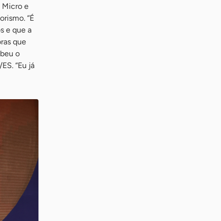
 Micro e
orismo. “É
s e que a
oras que
ebeu o
ES. “Eu já