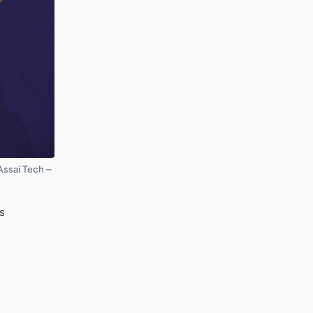
Assaí Tech –
s