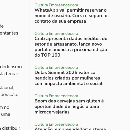
Cultura Empreendedora
WhatsApp vai permitir reservar o
nome de usuário. Corra e separe o
contato da sua empresa
de
sentantes
Cultura Empreendedora
Crab apresenta dados inéditos do
setor de artesanato, lança novo
portal e anuncia a próxima edição
do TOP 100
ndedorismo
Cultura Empreendedora
Delas Summit 2025 valoriza
sta terça-
negócios criados por mulheres
0
com impacto ambiental e social
tadual,
ederação.
Cultura Empreendedora
Boom das cervejas sem glúten é
oportunidade de negócio para
am no
microcervejarias
r uma
Cultura Empreendedora
distribuir
Atenção, empreendedor: sistema