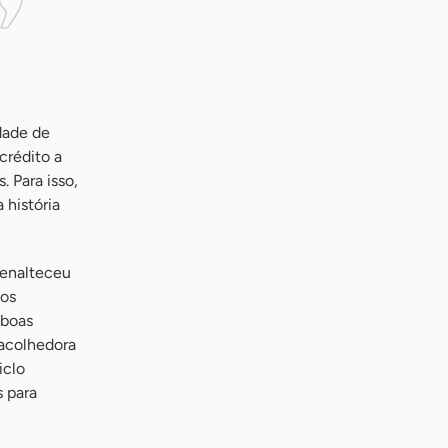
dade de
crédito a
 Para isso,
 história
 enalteceu
dos
 boas
 acolhedora
iclo
s para