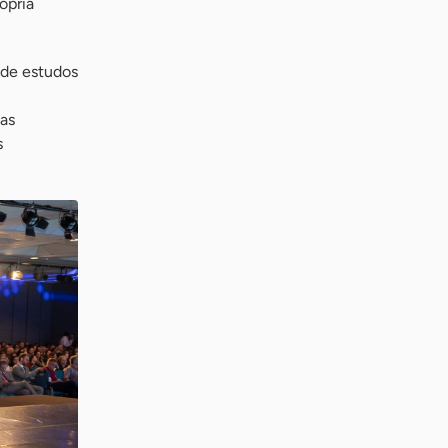
ópria
 de estudos
 as
s