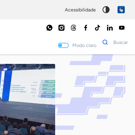
acessibilidade
Dados
Buscar
para
Modo claro
busca
Palavra
chave