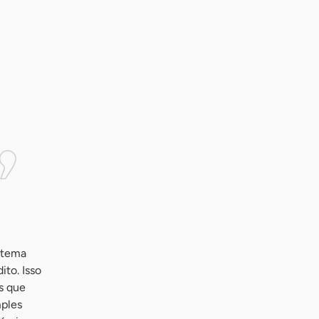
istema
ito. Isso
s que
mples