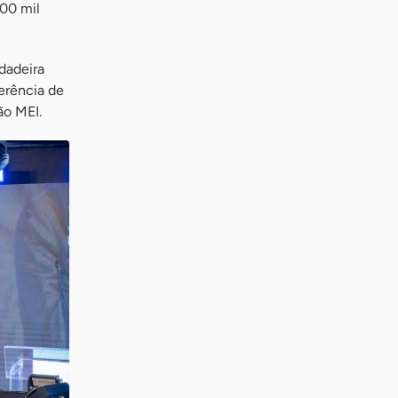
700 mil
dadeira
ferência de
ão MEI.