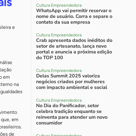
ais
Cultura Empreendedora
WhatsApp vai permitir reservar o
nome de usuário. Corra e separe o
contato da sua empresa
leira e
Cultura Empreendedora
Crab apresenta dados inéditos do
setor de artesanato, lança novo
portal e anuncia a próxima edição
do TOP 100
nálise
ntação
Cultura Empreendedora
Delas Summit 2025 valoriza
do em
negócios criados por mulheres
xterno na
com impacto ambiental e social
igualdades
Cultura Empreendedora
No Dia do Panificador, setor
celebra tradição enquanto se
lvimento
reinventa para atender um novo
u que, em
consumidor
asileiros.
hões de
Cultura Empreendedora