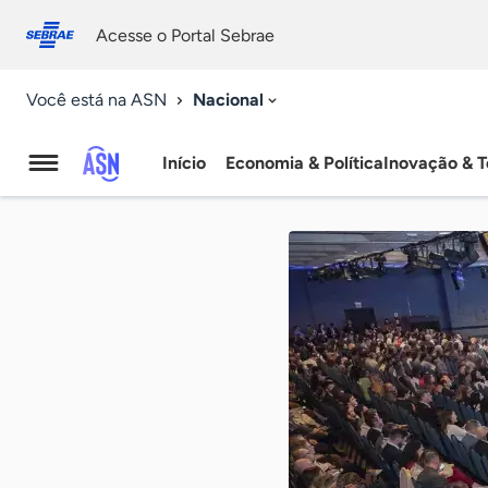
Fale
Acessibilidade
conosco
0
Acesse o Portal Sebrae
9
Nacional
Você está na ASN
Início
Economia & Política
Inovação & T
Agência
Sebrae
de
Notícias