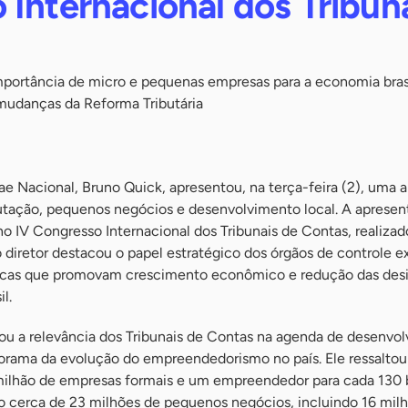
Internacional dos Tribun
mportância de micro e pequenas empresas para a economia brasi
mudanças da Reforma Tributária
ae Nacional, Bruno Quick, apresentou, na terça-feira (2), uma a
ibutação, pequenos negócios e desenvolvimento local. A aprese
no IV Congresso Internacional dos Tribunais de Contas, realiza
o diretor destacou o papel estratégico dos órgãos de controle e
blicas que promovam crescimento econômico e redução das des
l.
ou a relevância dos Tribunais de Contas na agenda de desenvo
orama da evolução do empreendedorismo no país. Ele ressalto
 milhão de empresas formais e um empreendedor para cada 130 br
ão cerca de 23 milhões de pequenos negócios, incluindo 16 mil