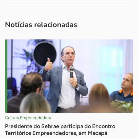
Acesse nossos canais de atendimento
Ficou com alguma dúvida?
.
Se
você é um profissional da imprensa, entre em contato pelo
imprensa@sebrae.com.br
fale com a ASN em cada UF
ou
Notícias relacionadas
Cultura Empreendedora
Presidente do Sebrae participa do Encontro
Territórios Empreendedores, em Macapá