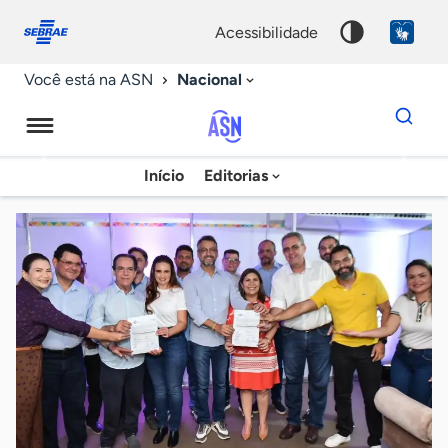
Fale
Acessibilidade
conosco
0
acessibilidade
9
Nacional
Você está na ASN
Dados
para
busca
Agência
Início
Editorias
Palavra
Sebrae
chave
de
Notícias