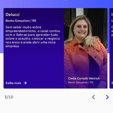
Delucci
Bento Gonçalves / RS
L
Sem saber muito sobre
empreendedorismo, o casal contou
com o Sebrae para aprender tudo
sobre o assunto, colocar o negócio
nos eixos e ainda abrir uma nova
empresa
Cíntia Ceriotti Weirich
Bento Gonçalves / RS
Saiba mais
1
/10