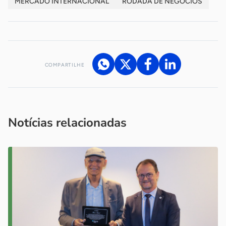
MERCADO INTERNACIONAL
RODADA DE NEGÓCIOS
COMPARTILHE
Acesse nossos canais de atendimento
Ficou com alguma dúvida?
.
Se
você é um profissional da imprensa, entre em contato pelo
imprensa@sebrae.com.br
fale com a ASN em cada UF
ou
Notícias relacionadas