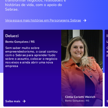
transformar negócios, realidades e
histórias de vida, com o apoio do
Sebrae.
Veja essa e mais histórias em Personagens Sebrae
Delucci
Bento Gonçalves / RS
L
Sem saber muito sobre
empreendedorismo, o casal contou
com o Sebrae para aprender tudo
sobre o assunto, colocar o negócio
nos eixos e ainda abrir uma nova
empresa
Cíntia Ceriotti Weirich
Bento Gonçalves / RS
Saiba mais