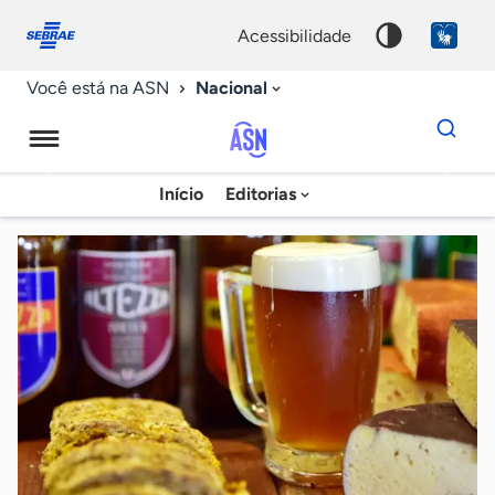
Fale
Acessibilidade
conosco
0
acessibilidade
9
Nacional
Você está na ASN
Dados
para
busca
Agência
Início
Editorias
Palavra
Sebrae
chave
de
Notícias