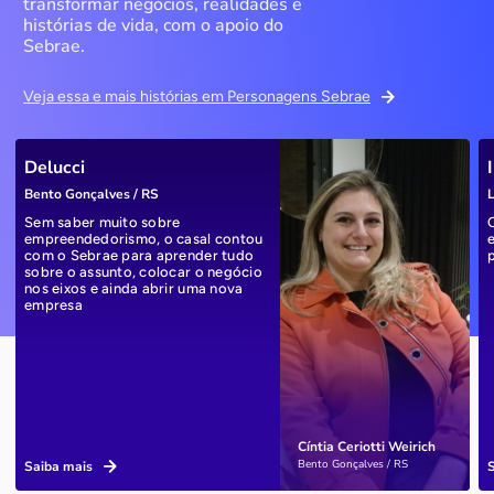
transformar negócios, realidades e
histórias de vida, com o apoio do
Sebrae.
Veja essa e mais histórias em Personagens Sebrae
Delucci
Bento Gonçalves / RS
L
Sem saber muito sobre
empreendedorismo, o casal contou
com o Sebrae para aprender tudo
sobre o assunto, colocar o negócio
nos eixos e ainda abrir uma nova
empresa
Cíntia Ceriotti Weirich
Bento Gonçalves / RS
Saiba mais