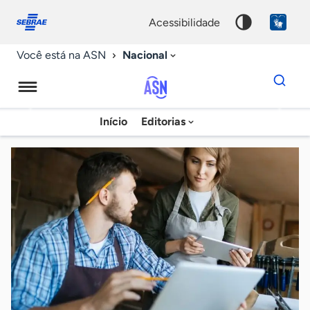
Fale
Acessibilidade
conosco
0
acessibilidade
9
Nacional
Você está na ASN
Dados
para
busca
Agência
Início
Editorias
Palavra
Sebrae
chave
de
Notícias