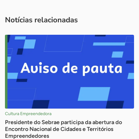
Acesse nossos canais de atendimento
Ficou com alguma dúvida?
.
Se
você é um profissional da imprensa, entre em contato pelo
imprensa@sebrae.com.br
fale com a ASN em cada UF
ou
Notícias relacionadas
Cultura Empreendedora
Presidente do Sebrae participa da abertura do
Encontro Nacional de Cidades e Territórios
Empreendedores