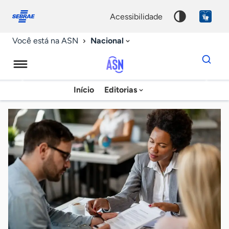
Fale
Acessibilidade
conosco
0
acessibilidade
9
Nacional
Você está na ASN
Dados
para
busca
Agência
Início
Editorias
Palavra
Sebrae
chave
de
Notícias