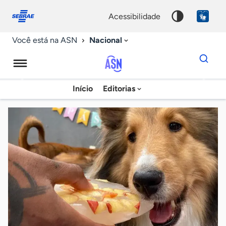
Fale
Acessibilidade
conosco
0
acessibilidade
9
Nacional
Você está na ASN
Dados
para
busca
Agência
Início
Editorias
Palavra
Sebrae
chave
de
Notícias