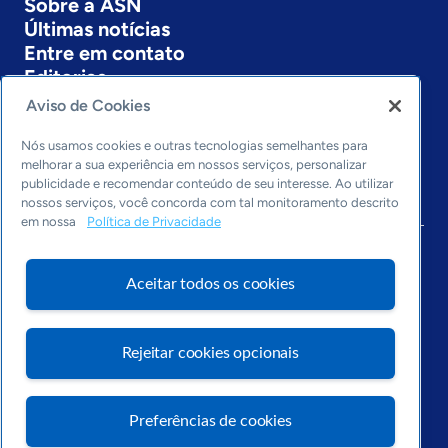
Sobre a ASN
Últimas notícias
Entre em contato
Editorias
Aviso de Cookies
Economia & Política
Inovação & Tecnologia
Nós usamos cookies e outras tecnologias semelhantes para
Cultura empreendedora
melhorar a sua experiência em nossos serviços, personalizar
publicidade e recomendar conteúdo de seu interesse. Ao utilizar
Dados
nossos serviços, você concorda com tal monitoramento descrito
Arquivo
em nossa
Política de Privacidade
Aceitar todos os cookies
Rejeitar cookies opcionais
Preferências de cookies
Visite o Portal Sebrae