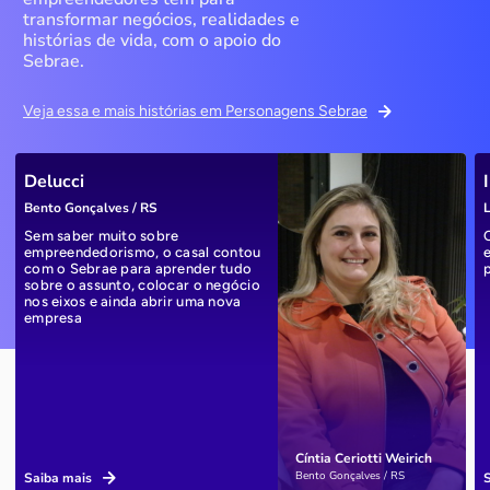
transformar negócios, realidades e
histórias de vida, com o apoio do
Sebrae.
Veja essa e mais histórias em Personagens Sebrae
Delucci
Bento Gonçalves / RS
L
Sem saber muito sobre
empreendedorismo, o casal contou
com o Sebrae para aprender tudo
sobre o assunto, colocar o negócio
nos eixos e ainda abrir uma nova
empresa
Cíntia Ceriotti Weirich
Bento Gonçalves / RS
Saiba mais