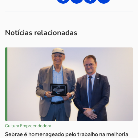
Acesse nossos canais de atendimento
Ficou com alguma dúvida?
.
Se
você é um profissional da imprensa, entre em contato pelo
imprensa@sebrae.com.br
fale com a ASN em cada UF
ou
Notícias relacionadas
Cultura Empreendedora
Sebrae é homenageado pelo trabalho na melhoria