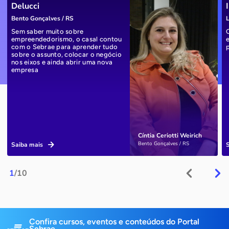
Delucci
Bento Gonçalves / RS
L
Sem saber muito sobre
empreendedorismo, o casal contou
com o Sebrae para aprender tudo
sobre o assunto, colocar o negócio
nos eixos e ainda abrir uma nova
empresa
Cíntia Ceriotti Weirich
Bento Gonçalves / RS
Saiba mais
1
/10
Confira cursos, eventos e conteúdos do Portal
Sebrae.