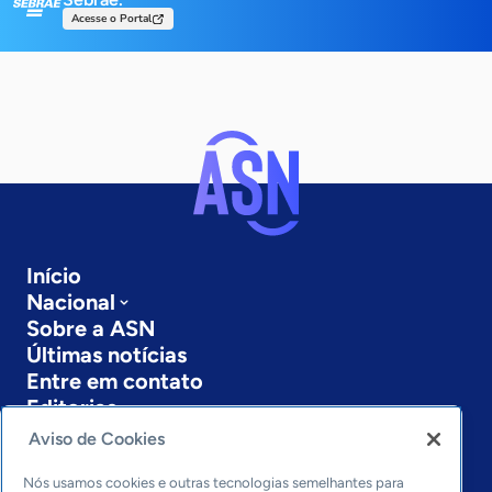
Acesse o Portal
Início
Nacional
Sobre a ASN
Últimas notícias
Entre em contato
Editorias
Aviso de Cookies
Economia & Política
Inovação & Tecnologia
Nós usamos cookies e outras tecnologias semelhantes para