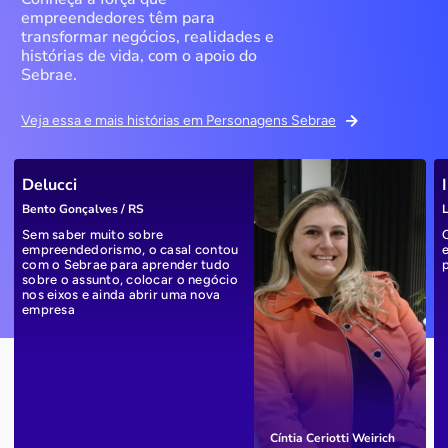
empreendedores têm para
transformar negócios, realidades e
histórias de vida, com o apoio do
Sebrae.
Veja essa e mais histórias em Personagens Sebrae
Delucci
Bento Gonçalves / RS
L
Sem saber muito sobre
empreendedorismo, o casal contou
com o Sebrae para aprender tudo
sobre o assunto, colocar o negócio
nos eixos e ainda abrir uma nova
empresa
Cíntia Ceriotti Weirich