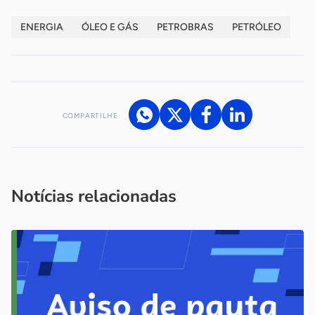
ENERGIA
ÓLEO E GÁS
PETROBRAS
PETRÓLEO
COMPARTILHE
Acesse nossos canais de atendimento
Ficou com alguma dúvida?
.
Se
você é um profissional da imprensa, entre em contato pelo
imprensa@sebrae.com.br
fale com a ASN em cada UF
ou
Notícias relacionadas