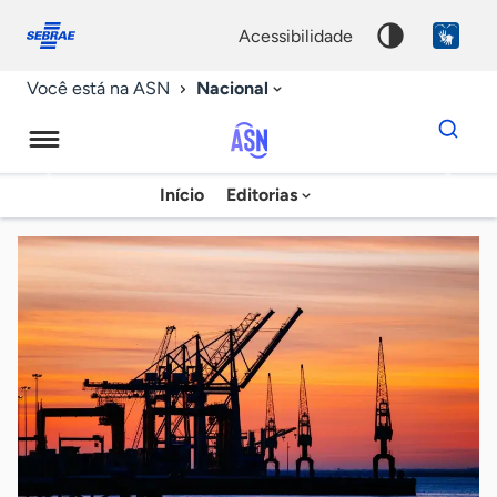
Fale
Acessibilidade
conosco
0
acessibilidade
9
Nacional
Você está na ASN
Dados
para
busca
Agência
Início
Editorias
Palavra
Sebrae
chave
de
Notícias