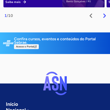
Bento Gonçalves / RS
Saiba mais
1
/10
Confira cursos, eventos e conteúdos do Portal
Sebrae.
Acesse o Portal
Início