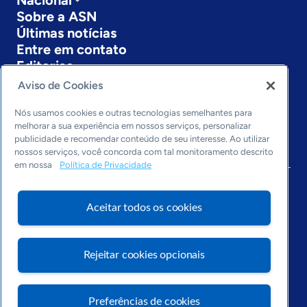
Nacional
Sobre a ASN
Últimas notícias
Entre em contato
Editorias
Aviso de Cookies
Economia & Política
Inovação & Tecnologia
Nós usamos cookies e outras tecnologias semelhantes para
Cultura empreendedora
melhorar a sua experiência em nossos serviços, personalizar
publicidade e recomendar conteúdo de seu interesse. Ao utilizar
Dados
nossos serviços, você concorda com tal monitoramento descrito
Arquivo
em nossa
Política de Privacidade
Aceitar todos os cookies
Rejeitar cookies opcionais
Preferências de cookies