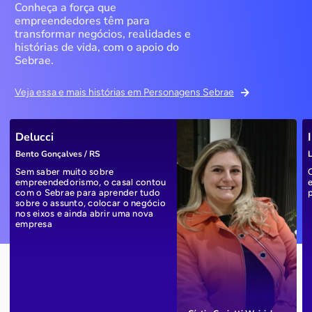
Conheça a força que
empreendedores têm para
transformar negócios, realidades e
histórias de vida, com o apoio do
Sebrae.
Veja essa e mais histórias em Personagens Sebrae
Delucci
Bento Gonçalves / RS
L
Sem saber muito sobre
empreendedorismo, o casal contou
com o Sebrae para aprender tudo
sobre o assunto, colocar o negócio
nos eixos e ainda abrir uma nova
empresa