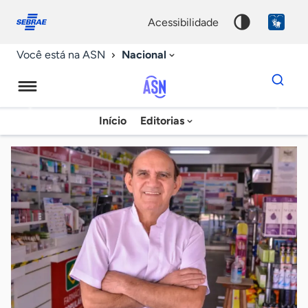
Fale
Acessibilidade
conosco
0
acessibilidade
9
Nacional
Você está na ASN
Dados
para
busca
Agência
Início
Editorias
Palavra
Sebrae
chave
de
Notícias