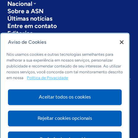
Nacional
Sobre a ASN
Últimas notícias
Entre em contato
Editorias
Aviso de Cookies
Economia & Política
Inovação & Tecnologia
Nós usamos cookies e outras tecnologias semelhantes para
Cultura empreendedora
melhorar a sua experiência em nossos serviços, personalizar
publicidade e recomendar conteúdo de seu interesse. Ao utilizar
Dados
nossos serviços, você concorda com tal monitoramento descrito
Arquivo
em nossa
Política de Privacidade
Aceitar todos os cookies
Rejeitar cookies opcionais