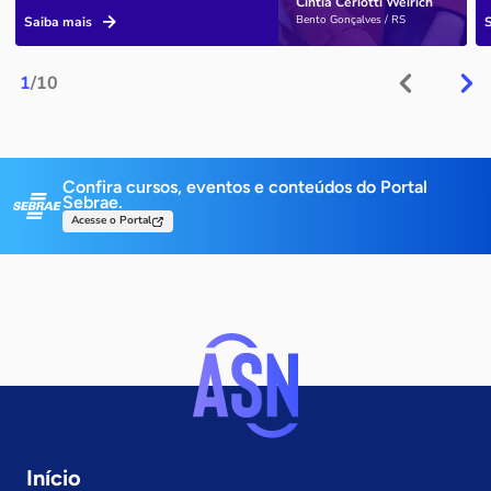
Cíntia Ceriotti Weirich
Bento Gonçalves / RS
Saiba mais
1
/10
Confira cursos, eventos e conteúdos do Portal
Sebrae.
Acesse o Portal
Início