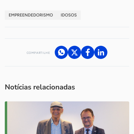
EMPREENDEDORISMO
IDOSOS
COMPARTILHE
Acesse nossos canais de atendimento
Ficou com alguma dúvida?
.
Se
você é um profissional da imprensa, entre em contato pelo
imprensa@sebrae.com.br
fale com a ASN em cada UF
ou
Notícias relacionadas