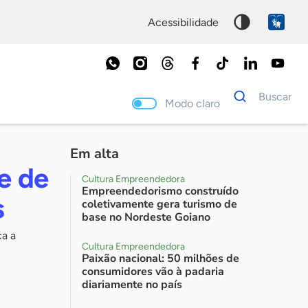
acessibilidade
Dados
Buscar
para
Modo claro
busca
Palavra
chave
Em alta
e de
Cultura Empreendedora
Empreendedorismo construído
s
coletivamente gera turismo de
base no Nordeste Goiano
ça a
Cultura Empreendedora
Paixão nacional: 50 milhões de
consumidores vão à padaria
diariamente no país