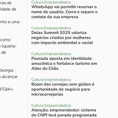
Cultura Empreendedora
iras de
WhatsApp vai permitir reservar o
uldade de
nome de usuário. Corra e separe o
contato da sua empresa
ento e uma
Cultura Empreendedora
Delas Summit 2025 valoriza
negócios criados por mulheres
m como
com impacto ambiental e social
 (quarta-
a de
Cultura Empreendedora
Pousada aposta em identidade
amazônica e fortalece turismo em
Alter do Chão
Georgia
m alcançar
Cultura Empreendedora
Boom das cervejas sem glúten é
oportunidade de negócio para
BTQIA+.
microcervejarias
Cultura Empreendedora
Atenção, empreendedor: sistema
do CNPJ terá parada programada