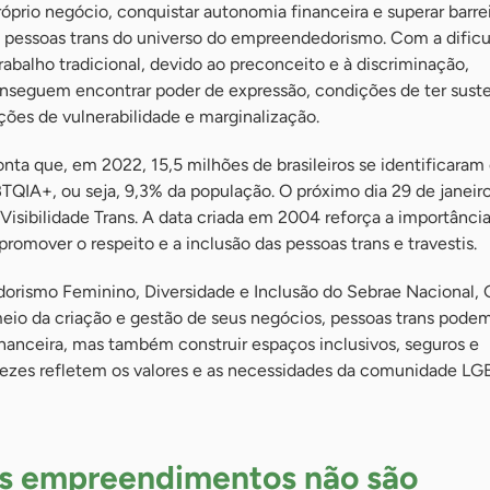
róprio negócio, conquistar autonomia financeira e superar barre
pessoas trans do universo do empreendedorismo. Com a dific
abalho tradicional, devido ao preconceito e à discriminação,
nseguem encontrar poder de expressão, condições de ter sust
ações de vulnerabilidade e marginalização.
nta que, em 2022, 15,5 milhões de brasileiros se identificara
QIA+, ou seja, 9,3% da população. O próximo dia 29 de janeiro
Visibilidade Trans.
A data criada em 2004 reforça a importânci
romover o respeito e a inclusão das pessoas trans e travestis.
rismo Feminino, Diversidade e Inclusão do Sebrae Nacional, 
eio da criação e gestão de seus negócios, pessoas trans pode
nanceira, mas também construir espaços inclusivos, seguros e
ezes refletem os valores e as necessidades da comunidade LG
s empreendimentos não são