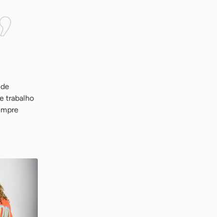
 de
e trabalho
sempre