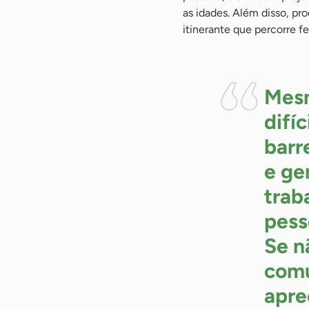
as idades. Além disso, pr
itinerante que percorre fe
Mesm
difí
barr
e ge
trab
pess
Se n
com
apre