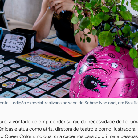
nte – edição especial, realizada na sede do Sebrae Nacional, em Brasília
turo, a vontade de empreender surgiu da necessidade de ter uma
icas e atua como atriz, diretora de teatro e como ilustradora.
to Queer Colorir, no qual cria cadernos para colorir para pessoa