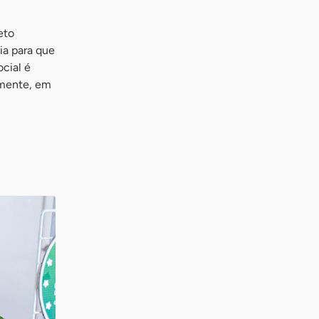
eto
ia para que
cial é
amente, em