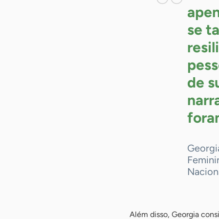
apen
se t
resi
pess
de s
narr
for
Georgi
Feminin
Naciona
Além disso, Georgia cons