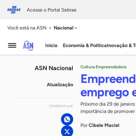
Fale
Acessibilidade
conosco
0
Acesse o Portal Sebrae
9
Nacional
Você está na ASN
Início
Economia & Política
Inovação & T
Agência
Sebrae
ASN Nacional
Cultura Empreendedora
de
Empreende
Atualização
Notícias
emprego e
Próximo dia 29 de janeiro 
COMPARTILHE
importância de promover o
Por
Cibele Maciel