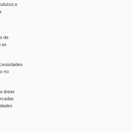
rodutos e
.
s de
 as
ecessidades
o no
a áreas
arcadas
idades