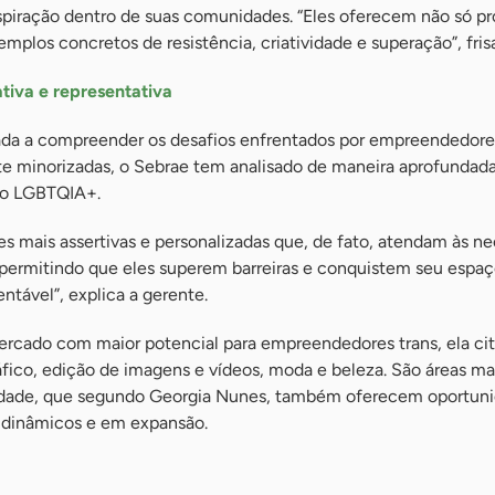
nspiração dentro de suas comunidades. “Eles oferecem não só p
plos concretos de resistência, criatividade e superação”, frisa
ativa e representativa
a a compreender os desafios enfrentados por empreendedore
e minorizadas, o Sebrae tem analisado de maneira aprofundada
co LGBTQIA+.
s mais assertivas e personalizadas que, de fato, atendam às n
ermitindo que eles superem barreiras e conquistem seu espaç
tável”, explica a gerente.
rcado com maior potencial para empreendedores trans, ela cit
áfico, edição de imagens e vídeos, moda e beleza. São áreas m
cidade, que segundo Georgia Nunes, também oferecem oportun
dinâmicos e em expansão.