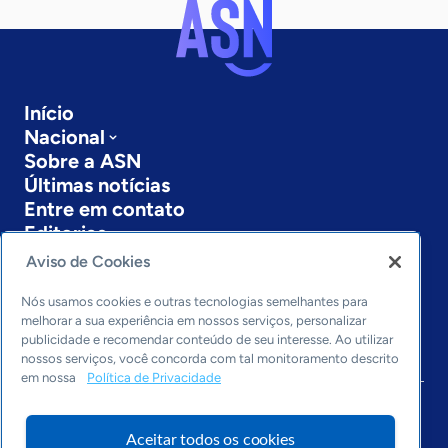
Início
Nacional
Sobre a ASN
Últimas notícias
Entre em contato
Editorias
Aviso de Cookies
Economia & Política
Inovação & Tecnologia
Nós usamos cookies e outras tecnologias semelhantes para
Cultura empreendedora
melhorar a sua experiência em nossos serviços, personalizar
publicidade e recomendar conteúdo de seu interesse. Ao utilizar
Dados
nossos serviços, você concorda com tal monitoramento descrito
Arquivo
em nossa
Política de Privacidade
Aceitar todos os cookies