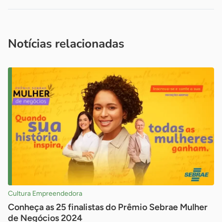
Acesse nossos canais de atendimento
Ficou com alguma dúvida?
.
Se
você é um profissional da imprensa, entre em contato pelo
imprensa@sebrae.com.br
fale com a ASN em cada UF
ou
Notícias relacionadas
Cultura Empreendedora
Conheça as 25 finalistas do Prêmio Sebrae Mulher
de Negócios 2024