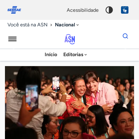
Fale
Acessibilidade
conosco
0
acessibilidade
9
Nacional
Você está na ASN
Dados
para
busca
Agência
Início
Editorias
Palavra
Sebrae
chave
de
Notícias