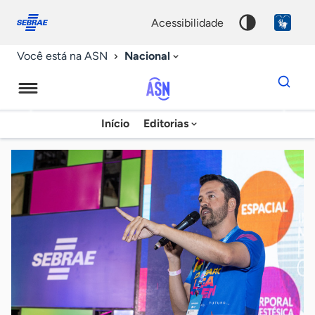
Fale
Acessibilidade
conosco
0
acessibilidade
9
Nacional
Você está na ASN
Dados
para
busca
Agência
Início
Editorias
Palavra
Sebrae
chave
de
Notícias