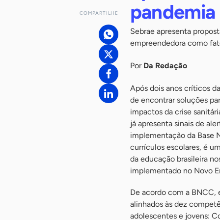
pandemia 
COMPARTILHE
Sebrae apresenta propost
empreendedora como fat
Por
Da Redação
Após dois anos críticos 
de encontrar soluções pa
impactos da crise sanitár
já apresenta sinais de al
implementação da Base N
currículos escolares, é u
da educação brasileira n
implementado no Novo Ens
De acordo com a BNCC, e
alinhados às dez competê
adolescentes e jovens: Co