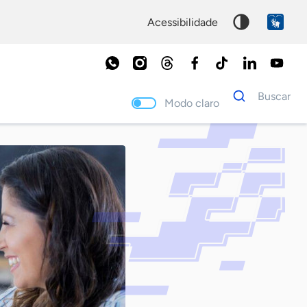
acessibilidade
Dados
Buscar
para
Modo claro
busca
Palavra
chave