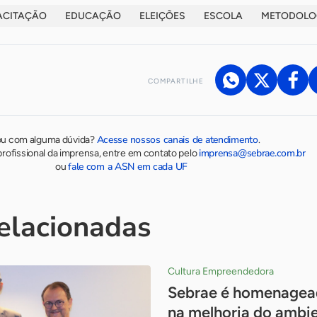
ACITAÇÃO
EDUCAÇÃO
ELEIÇÕES
ESCOLA
METODOLO
COMPARTILHE
Acesse nossos canais de atendimento
ou com alguma dúvida?
.
imprensa@sebrae.com.br
rofissional da imprensa, entre em contato pelo
fale com a ASN em cada UF
ou
relacionadas
Cultura Empreendedora
Sebrae é homenagead
na melhoria do ambi