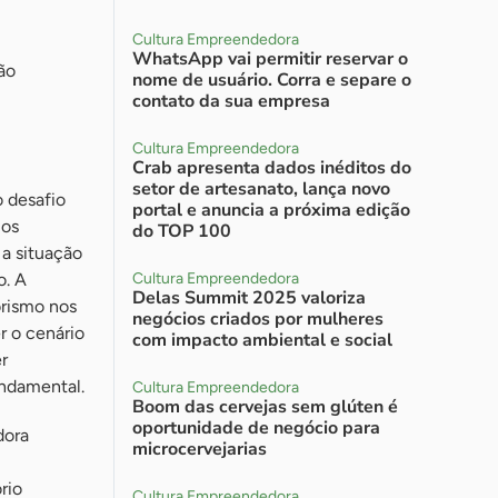
Cultura Empreendedora
WhatsApp vai permitir reservar o
ão
nome de usuário. Corra e separe o
contato da sua empresa
Cultura Empreendedora
Crab apresenta dados inéditos do
setor de artesanato, lança novo
o desafio
portal e anuncia a próxima edição
 os
do TOP 100
 a situação
o. A
Cultura Empreendedora
Delas Summit 2025 valoriza
rismo nos
negócios criados por mulheres
r o cenário
com impacto ambiental e social
r
undamental.
Cultura Empreendedora
Boom das cervejas sem glúten é
oportunidade de negócio para
dora
microcervejarias
rio
Cultura Empreendedora