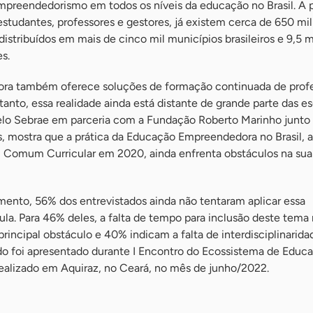
empreendedorismo em todos os níveis da educação no Brasil. A p
studantes, professores e gestores, já existem cerca de 650 mil
istribuídos em mais de cinco mil municípios brasileiros e 9,5 
s.
a também oferece soluções de formação continuada de profe
tanto, essa realidade ainda está distante de grande parte das e
 pelo Sebrae em parceria com a Fundação Roberto Marinho junto
s, mostra que a prática da Educação Empreendedora no Brasil, 
l Comum Curricular em 2020, ainda enfrenta obstáculos na sua
ento, 56% dos entrevistados ainda não tentaram aplicar essa
la. Para 46% deles, a falta de tempo para inclusão deste tema
principal obstáculo e 40% indicam a falta de interdisciplinari
udo foi apresentado durante I Encontro do Ecossistema de Educ
ealizado em Aquiraz, no Ceará, no mês de junho/2022.