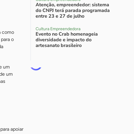
Atenção, empreendedor: sistema
do CNPJ terá parada programada
entre 23 e 27 de julho
Cultura Empreendedora
ra como
Evento no Crab homenageia
 para o
diversidade e impacto do
artesanato brasileiro
da
de um
 de um
nas
para apoiar