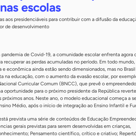
nas escolas
as aos presidenciáveis para contribuir com a difusão da educaç
or de desenvolvimento
da pandemia de Covid-19, a comunidade escolar enfrenta agora 
ra recuperar as perdas acumuladas no período. Em todo mundo,
ia e econômica ainda estão sendo dimensionados, mas no Brasil
erta na educação, com o aumento da evasão escolar, por exempl
acional Curricular Comum (BNCC), que prevê o empreendedo
ma oportunidade para o próximo presidente da República reverte
os próximos anos. Neste ano, o modelo educacional começa a se
ino Médio, após o início de integração ao Ensino Infantil e F
stá prevista uma série de conteúdos de Educação Empreende
ncias gerais previstas para serem desenvolvidas em crianças,
nhecimento; Pensamento científico, crítico e criativo; Repertó