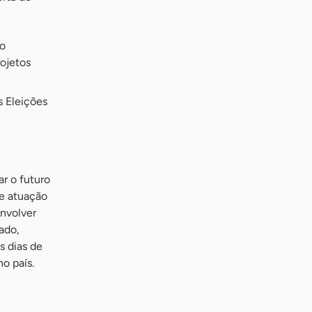
ão
ojetos
 Eleições
r o futuro
de atuação
envolver
ado,
s dias de
o país.