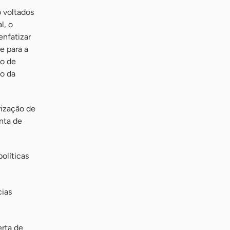
o voltados
l, o
enfatizar
e para a
to de
ão da
rização de
nta de
olíticas
cias
erta de