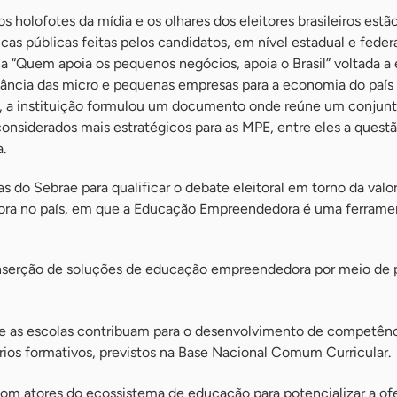
olofotes da mídia e os olhares dos eleitores brasileiros estã
icas públicas feitas pelos candidatos, em nível estadual e federa
 “Quem apoia os pequenos negócios, apoia o Brasil” voltada a 
tância das micro e pequenas empresas para a economia do país 
, a instituição formulou um documento onde reúne um conjun
onsiderados mais estratégicos para as MPE, entre eles a quest
.
as do Sebrae para qualificar o debate eleitoral em torno da valo
ra no país, em que a Educação Empreendedora é uma ferrame
inserção de soluções de educação empreendedora por meio de p
ue as escolas contribuam para o desenvolvimento de competên
rios formativos, previstos na Base Nacional Comum Curricular.
com atores do ecossistema de educação para potencializar a of