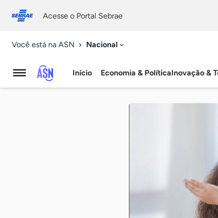
Fale
Acessibilidade
conosco
0
Acesse o Portal Sebrae
9
Nacional
Você está na ASN
Início
Economia & Política
Inovação & T
Agência
Sebrae
de
Notícias