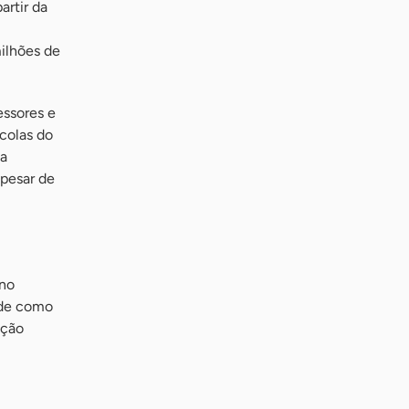
artir da
milhões de
ssores e
scolas do
 a
apesar de
 no
dade como
ação