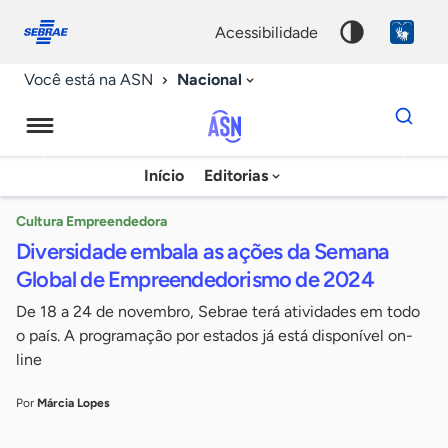
Fale
Acessibilidade
conosco
0
acessibilidade
9
Nacional
Você está na ASN
Dados
para
busca
Agência
Início
Editorias
Palavra
Sebrae
chave
de
Cultura Empreendedora
Diversidade embala as ações da Semana
Notícias
Global de Empreendedorismo de 2024
De 18 a 24 de novembro, Sebrae terá atividades em todo
o país. A programação por estados já está disponível on-
line
Por
Márcia Lopes