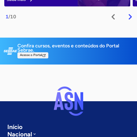
1
/10
Confira cursos, eventos e conteúdos do Portal
Sebrae.
Acesse o Portal
Início
Nacional