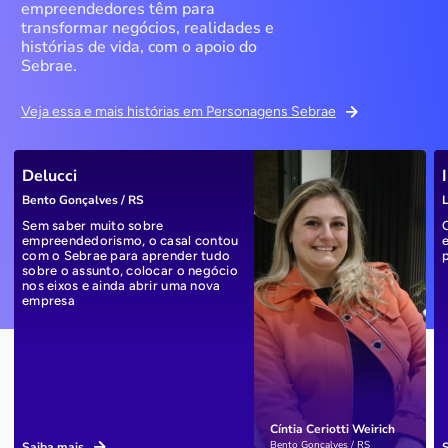
empreendedores têm para
transformar negócios, realidades e
histórias de vida, com o apoio do
Sebrae.
Veja essa e mais histórias em Personagens Sebrae
Delucci
Bento Gonçalves / RS
L
Sem saber muito sobre
empreendedorismo, o casal contou
com o Sebrae para aprender tudo
sobre o assunto, colocar o negócio
nos eixos e ainda abrir uma nova
empresa
Cíntia Ceriotti Weirich
Bento Gonçalves / RS
Saiba mais