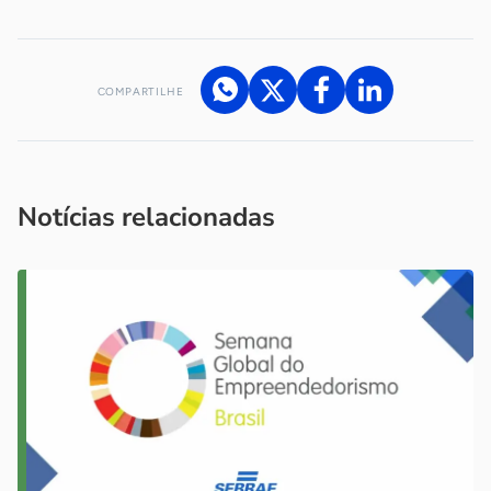
COMPARTILHE
Acesse nossos canais de atendimento
Ficou com alguma dúvida?
.
Se
você é um profissional da imprensa, entre em contato pelo
imprensa@sebrae.com.br
fale com a ASN em cada UF
ou
Notícias relacionadas