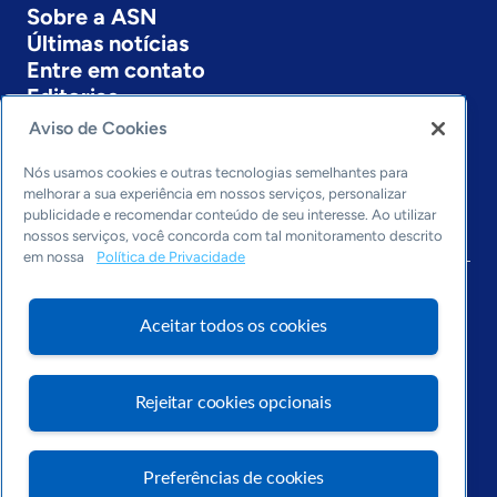
Sobre a ASN
Últimas notícias
Entre em contato
Editorias
Aviso de Cookies
Economia & Política
Inovação & Tecnologia
Nós usamos cookies e outras tecnologias semelhantes para
Cultura empreendedora
melhorar a sua experiência em nossos serviços, personalizar
publicidade e recomendar conteúdo de seu interesse. Ao utilizar
Dados
nossos serviços, você concorda com tal monitoramento descrito
Arquivo
em nossa
Política de Privacidade
Aceitar todos os cookies
Rejeitar cookies opcionais
Preferências de cookies
Visite o Portal Sebrae