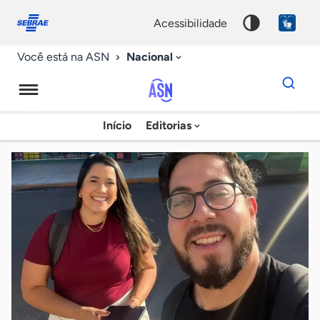
Fale
Acessibilidade
conosco
0
acessibilidade
9
Nacional
Você está na ASN
Dados
para
busca
Agência
Início
Editorias
Palavra
Sebrae
chave
de
Notícias