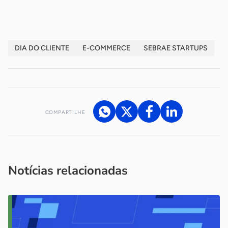
DIA DO CLIENTE
E-COMMERCE
SEBRAE STARTUPS
COMPARTILHE
Acesse nossos canais de atendimento
Ficou com alguma dúvida?
.
Se
você é um profissional da imprensa, entre em contato pelo
imprensa@sebrae.com.br
fale com a ASN em cada UF
ou
Notícias relacionadas