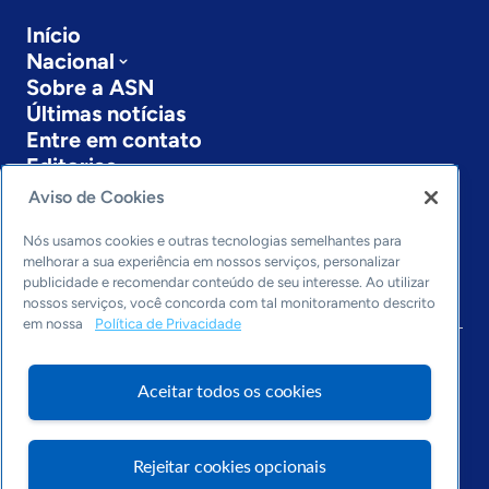
Início
Nacional
Sobre a ASN
Últimas notícias
Entre em contato
Editorias
Aviso de Cookies
Economia & Política
Inovação & Tecnologia
Nós usamos cookies e outras tecnologias semelhantes para
Cultura empreendedora
melhorar a sua experiência em nossos serviços, personalizar
publicidade e recomendar conteúdo de seu interesse. Ao utilizar
Dados
nossos serviços, você concorda com tal monitoramento descrito
Arquivo
em nossa
Política de Privacidade
Aceitar todos os cookies
Rejeitar cookies opcionais