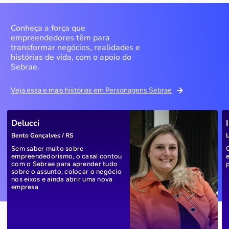
Conheça a força que
empreendedores têm para
transformar negócios, realidades e
histórias de vida, com o apoio do
Sebrae.
Veja essa e mais histórias em Personagens Sebrae
Delucci
Bento Gonçalves / RS
L
Sem saber muito sobre
empreendedorismo, o casal contou
com o Sebrae para aprender tudo
sobre o assunto, colocar o negócio
nos eixos e ainda abrir uma nova
empresa