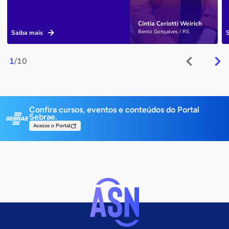
Cíntia Ceriotti Weirich
Bento Gonçalves / RS
Saiba mais
1
/10
Confira cursos, eventos e conteúdos do Portal
Sebrae.
Acesse o Portal