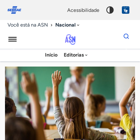
Fale
Acessibilidade
conosco
0
acessibilidade
9
Nacional
Você está na ASN
Dados
para
busca
Agência
Início
Editorias
Palavra
Sebrae
chave
de
Notícias