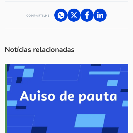
COMPARTILHE
Acesse nossos canais de atendimento
Ficou com alguma dúvida?
.
Se
você é um profissional da imprensa, entre em contato pelo
imprensa@sebrae.com.br
fale com a ASN em cada UF
ou
Notícias relacionadas