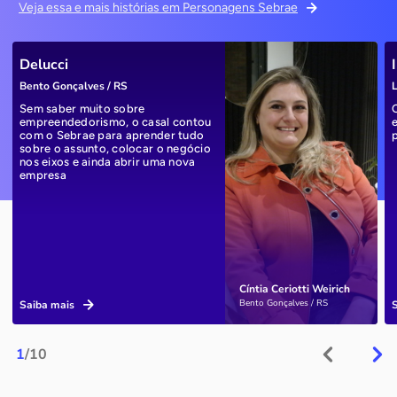
Veja essa e mais histórias em Personagens Sebrae
Delucci
Bento Gonçalves / RS
L
Sem saber muito sobre
empreendedorismo, o casal contou
com o Sebrae para aprender tudo
sobre o assunto, colocar o negócio
nos eixos e ainda abrir uma nova
empresa
Cíntia Ceriotti Weirich
Bento Gonçalves / RS
Saiba mais
1
/10