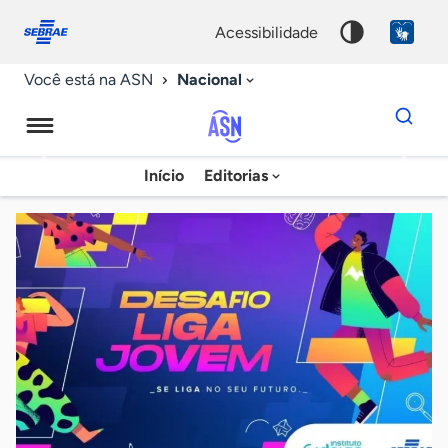
Fale
Acessibilidade
conosco
0
acessibilidade
9
Nacional
Você está na ASN
Dados
para
busca
Agência
Início
Editorias
Palavra
Sebrae
chave
de
Notícias