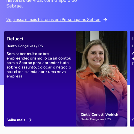
histórias de vida, com o apoio do
Sebrae.
Veja essa e mais histórias em Personagens Sebrae
Delucci
Bento Gonçalves / RS
L
Sem saber muito sobre
empreendedorismo, o casal contou
com o Sebrae para aprender tudo
sobre o assunto, colocar o negócio
nos eixos e ainda abrir uma nova
empresa
Cíntia Ceriotti Weirich
Bento Gonçalves / RS
Saiba mais