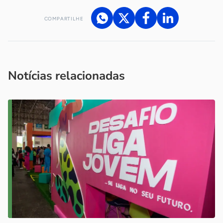
COMPARTILHE
Acesse nossos canais de atendimento
Ficou com alguma dúvida?
.
Se
você é um profissional da imprensa, entre em contato pelo
imprensa@sebrae.com.br
fale com a ASN em cada UF
ou
Notícias relacionadas