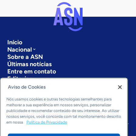
Início
Nacional
Sobre a ASN
Últimas notícias
Entre em contato
Editorias
Aviso de Cookies
Economia & Política
Inovação & Tecnologia
Nós usamos cookies e outras tecnologias semelhantes para
Cultura empreendedora
melhorar a sua experiência em nossos serviços, personalizar
publicidade e recomendar conteúdo de seu interesse. Ao utilizar
Dados
nossos serviços, você concorda com tal monitoramento descrito
Arquivo
em nossa
Política de Privacidade