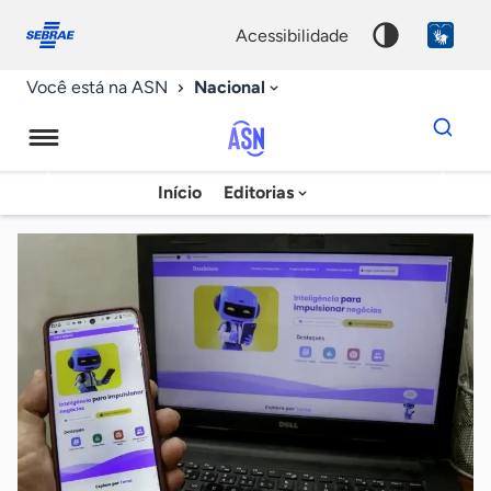
Fale
Acessibilidade
conosco
0
acessibilidade
9
Nacional
Você está na ASN
Dados
para
busca
Agência
Início
Editorias
Palavra
Sebrae
chave
de
Notícias