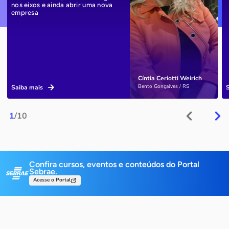
nos eixos e ainda abrir uma nova
empresa
Cíntia Ceriotti Weirich
Bento Gonçalves / RS
Saiba mais
1
/10
Confira cursos, eventos e conteúdos do Portal
Sebrae.
Acesse o Portal