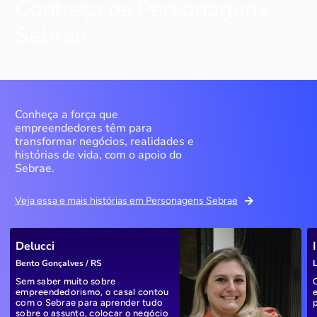
Conheça os Personagens
Sebrae
Conheça a força que
empreendedores têm para
transformar negócios, realidades e
histórias de vida, com o apoio do
Sebrae.
Veja essa e mais histórias em Personagens Sebrae
Delucci
Bento Gonçalves / RS
L
Sem saber muito sobre
empreendedorismo, o casal contou
com o Sebrae para aprender tudo
sobre o assunto, colocar o negócio