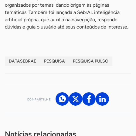
organizados por temas, dando origem às páginas
temáticas. Também foi lançada a SebrAI, inteligência
artificial própria, que auxilia na navegação, responde
dúvidas e guia o usuário até seus conteúdos de interesse.
DATASEBRAE
PESQUISA
PESQUISA PULSO
COMPARTILHE
Acesse nossos canais de atendimento
Ficou com alguma dúvida?
.
Se
você é um profissional da imprensa, entre em contato pelo
imprensa@sebrae.com.br
fale com a ASN em cada UF
ou
Notícias relacionadas