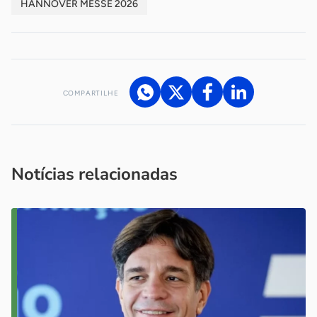
HANNOVER MESSE 2026
COMPARTILHE
Acesse nossos canais de atendimento
Ficou com alguma dúvida?
.
Se
você é um profissional da imprensa, entre em contato pelo
imprensa@sebrae.com.br
fale com a ASN em cada UF
ou
Notícias relacionadas