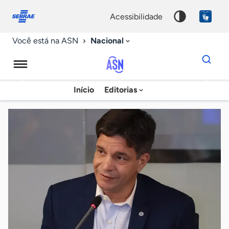
Fale
Acessibilidade
conosco
0
acessibilidade
9
Nacional
Você está na ASN
Dados
para
busca
Agência
Início
Editorias
Palavra
Sebrae
chave
de
Notícias