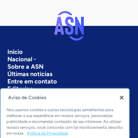
Início
Nacional
Sobre a ASN
Últimas notícias
Entre em contato
Editorias
Aviso de Cookies
Economia & Política
Inovação & Tecnologia
Nós usamos cookies e outras tecnologias semelhantes para
Cultura empreendedora
melhorar a sua experiência em nossos serviços, personalizar
publicidade e recomendar conteúdo de seu interesse. Ao utilizar
Dados
nossos serviços, você concorda com tal monitoramento descrito
Arquivo
em nossa
Política de Privacidade