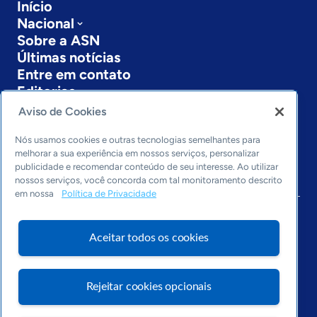
Início
Nacional
Sobre a ASN
Últimas notícias
Entre em contato
Editorias
Aviso de Cookies
Economia & Política
Inovação & Tecnologia
Nós usamos cookies e outras tecnologias semelhantes para
Cultura empreendedora
melhorar a sua experiência em nossos serviços, personalizar
publicidade e recomendar conteúdo de seu interesse. Ao utilizar
Dados
nossos serviços, você concorda com tal monitoramento descrito
Arquivo
em nossa
Política de Privacidade
Aceitar todos os cookies
Rejeitar cookies opcionais