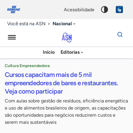
Fale
Acessibilidade
conosco
0
acessibilidade
9
Nacional
Você está na ASN
Dados
para
busca
Agência
Início
Editorias
Palavra
Sebrae
chave
de
Cultura Empreendedora
Cursos capacitam mais de 5 mil
Notícias
empreendedores de bares e restaurantes.
Veja como participar
Com aulas sobre gestão de resíduos, eficiência energética
e uso de alimentos brasileiros de origem, as capacitações
são oportunidades para negócios reduzirem custos e
serem mais sustentáveis