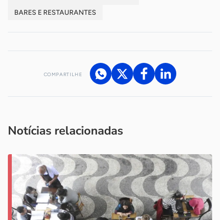
BARES E RESTAURANTES
COMPARTILHE
Acesse nossos canais de atendimento
Ficou com alguma dúvida?
.
Se
você é um profissional da imprensa, entre em contato pelo
imprensa@sebrae.com.br
fale com a ASN em cada UF
ou
Notícias relacionadas