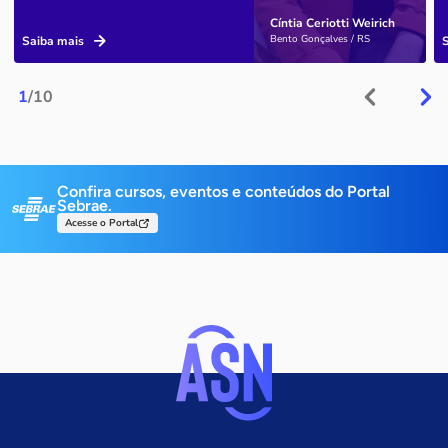
Cíntia Ceriotti Weirich
Bento Gonçalves / RS
Saiba mais
1
/10
Confira cursos, eventos e conteúdos do Portal
Sebrae.
Acesse o Portal