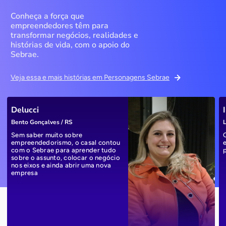
Conheça a força que
empreendedores têm para
transformar negócios, realidades e
histórias de vida, com o apoio do
Sebrae.
Veja essa e mais histórias em Personagens Sebrae
Delucci
Bento Gonçalves / RS
L
Sem saber muito sobre
empreendedorismo, o casal contou
com o Sebrae para aprender tudo
sobre o assunto, colocar o negócio
nos eixos e ainda abrir uma nova
empresa