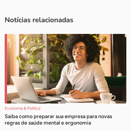
Acesse nossos canais de atendimento
Ficou com alguma dúvida?
.
Se
você é um profissional da imprensa, entre em contato pelo
imprensa@sebrae.com.br
fale com a ASN em cada UF
ou
Notícias relacionadas
Economia & Política
Saiba como preparar sua empresa para novas
regras de saúde mental e ergonomia