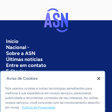
Início
Nacional
Sobre a ASN
Últimas notícias
Entre em contato
Editorias
Aviso de Cookies
Economia & Política
Inovação & Tecnologia
Nós usamos cookies e outras tecnologias semelhantes para
Cultura empreendedora
melhorar a sua experiência em nossos serviços, personalizar
publicidade e recomendar conteúdo de seu interesse. Ao utilizar
Dados
nossos serviços, você concorda com tal monitoramento descrito
Arquivo
em nossa
Política de Privacidade