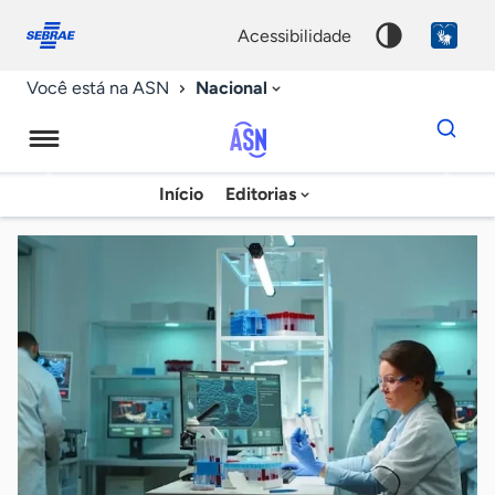
Fale
Acessibilidade
conosco
0
acessibilidade
9
Nacional
Você está na ASN
Dados
para
busca
Agência
Início
Editorias
Palavra
Sebrae
chave
de
Notícias