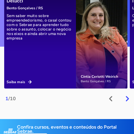
Delucci
Bento Gonçalves / RS
L
Sem saber muito sobre
empreendedorismo, o casal contou
com o Sebrae para aprender tudo
sobre o assunto, colocar o negócio
nos eixos e ainda abrir uma nova
empresa
Cíntia Ceriotti Weirich
Bento Gonçalves / RS
Saiba mais
1
/10
Confira cursos, eventos e conteúdos do Portal
Sebrae.