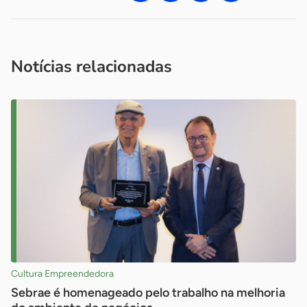
Acesse nossos canais de atendimento
Ficou com alguma dúvida?
.
Se
você é um profissional da imprensa, entre em contato pelo
imprensa@sebrae.com.br
fale com a ASN em cada UF
ou
Notícias relacionadas
Cultura Empreendedora
Sebrae é homenageado pelo trabalho na melhoria