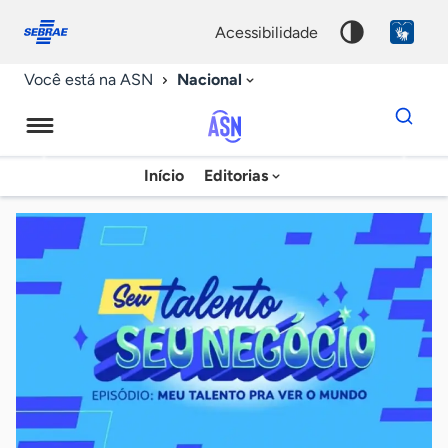
Fale
Acessibilidade
conosco
0
acessibilidade
9
Nacional
Você está na ASN
Dados
para
busca
Agência
Início
Editorias
Palavra
Sebrae
chave
de
Notícias