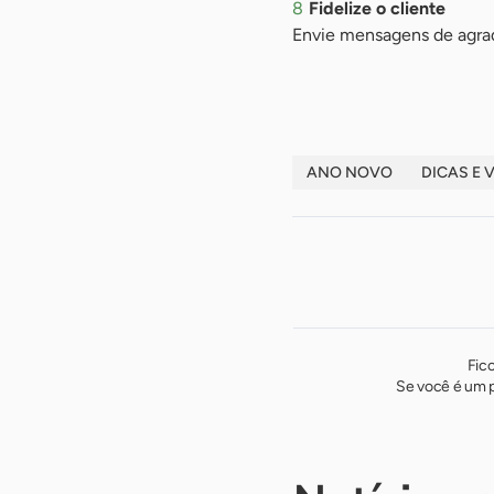
Fidelize o cliente
Envie mensagens de agrad
ANO NOVO
DICAS E 
Fic
Se você é um p