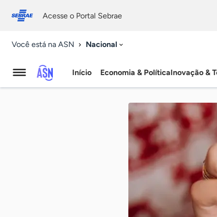
Fale
Acessibilidade
conosco
0
Acesse o Portal Sebrae
9
Nacional
Você está na ASN
Início
Economia & Política
Inovação & T
Agência
Sebrae
de
Notícias