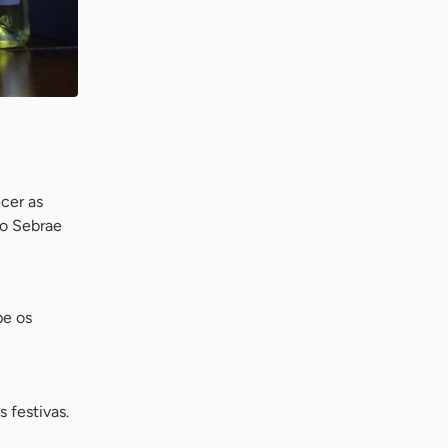
ecer as
 o Sebrae
pe os
 festivas.