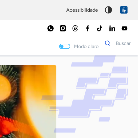
acessibilidade
Dados
Buscar
para
Modo claro
busca
Palavra
chave