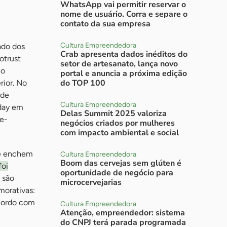
WhatsApp vai permitir reservar o
nome de usuário. Corra e separe o
contato da sua empresa
Cultura Empreendedora
ado dos
Crab apresenta dados inéditos do
otrust
setor de artesanato, lança novo
io
portal e anuncia a próxima edição
do TOP 100
rior. No
 de
Cultura Empreendedora
iday em
Delas Summit 2025 valoriza
 e-
negócios criados por mulheres
com impacto ambiental e social
 e enchem
Cultura Empreendedora
Boom das cervejas sem glúten é
oi
oportunidade de negócio para
 são
microcervejarias
morativas:
acordo com
Cultura Empreendedora
Atenção, empreendedor: sistema
do CNPJ terá parada programada