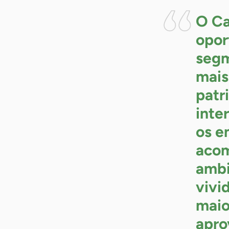
O Ca
opor
segm
mais
patr
inte
os e
acom
ambi
vivi
maio
apro