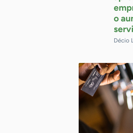
empr
o au
serv
Décio 