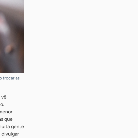
o trocar as
 vê
o.
 menor
as que
muita gente
 divulgar