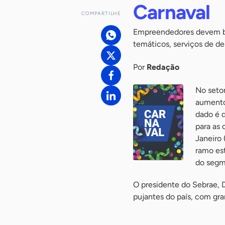
Carnaval
COMPARTILHE
Empreendedores devem bus
temáticos, serviços de de
Por
Redação
No setor
aumento
dado é d
para as 
Janeiro
ramo es
do segme
O presidente do Sebrae, D
pujantes do país, com gr