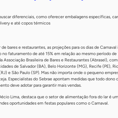
car diferenciais, como oferecer embalagens específicas, ca
livery e até copos térmicos
 de bares e restaurantes, as projeções para os dias de Carnaval
 no faturamento de até 15% em relação ao mesmo período de
a Associação Brasileira de Bares e Restaurantes (Abrasel), co
cidades de Salvador (BA), Belo Horizonte (MG), Recife (PE), Ri
 (RJ) e São Paulo (SP). Mas não importa onde o pequeno empres
teja. Especialistas do Sebrae apontam medidas que todo dono 
nto deve adotar para garantir mais vendas.
écio Lima, destaca que o setor de alimentação fora do lar é u
andes oportunidades em festas populares como o Carnaval.