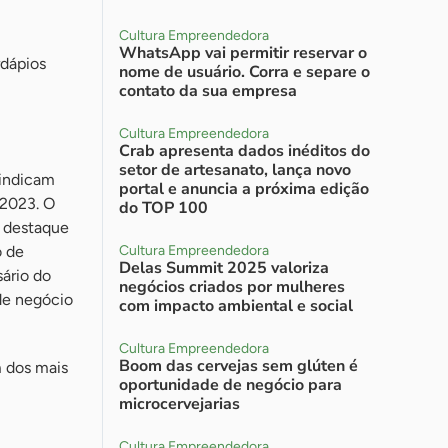
Cultura Empreendedora
WhatsApp vai permitir reservar o
rdápios
nome de usuário. Corra e separe o
contato da sua empresa
Cultura Empreendedora
Crab apresenta dados inéditos do
setor de artesanato, lança novo
 indicam
portal e anuncia a próxima edição
 2023. O
do TOP 100
m destaque
o de
Cultura Empreendedora
Delas Summit 2025 valoriza
ário do
negócios criados por mulheres
de negócio
com impacto ambiental e social
Cultura Empreendedora
Boom das cervejas sem glúten é
m dos mais
oportunidade de negócio para
microcervejarias
Cultura Empreendedora