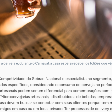
a cerveja e, durante o Carnaval, a casa espera receber os foliões que vã
 Competividade do Sebrae Nacional e especialista no segmento,
dos específicos, considerando o consumo de cerveja no períod
 artesanais podem ser um diferencial para comemorações com
“Microcervejarias artesanais, distribuidoras de bebidas, empres
asa devem buscar se conectar com seus clientes porque tem 
 amigos em casa ou em local privado. Ter processos de delivery e