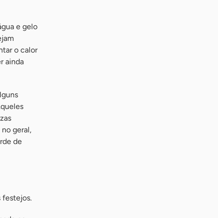
água e gelo
ejam
tar o calor
r ainda
alguns
Aqueles
ezas
no geral,
arde de
festejos.