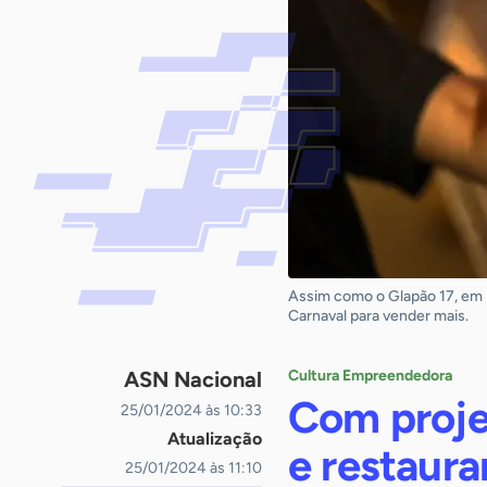
Assim como o Glapão 17, em 
Carnaval para vender mais.
ASN Nacional
Cultura Empreendedora
Com proje
25/01/2024 às 10:33
Atualização
e restaura
25/01/2024 às 11:10