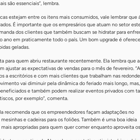
is são essenciais”, lembra.
cas estejam entre os itens mais consumidos, vale lembrar que 
dos. É importante que os empresários que atuam no setor est
emanda dos clientes que também buscam se hidratar para enfren
o ano em praticamente todo o país. Um bom upgrade é oferece
idas geladas.
rta para quem abriu restaurante recentemente. Ela lembra que 
 ajustar as expectativas de vendas para o mês de fevereiro. “
s a escritórios e com mais clientes que trabalham nas redond
imento vai diminuir pela dinâmica do feriado mais longo, mas, 
 beneficiados e também podem realizar eventos privados com t
tiscos, por exemplo”, comenta.
 ela recomenda que os empreendedores façam adaptações no
mesinhas e cadeiras para os foliões. Também é uma boa ideia
s mais apropriadas para quem quer comer enquanto aproveita os 