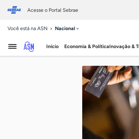
Fale
Acessibilidade
conosco
0
Acesse o Portal Sebrae
9
Nacional
Você está na ASN
Início
Economia & Política
Inovação & T
Agência
Sebrae
de
Notícias