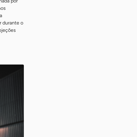
nada por
nos
a
r durante o
ojeções