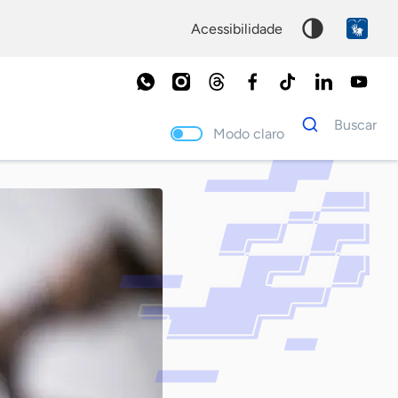
acessibilidade
Dados
Buscar
para
Modo claro
busca
Palavra
chave