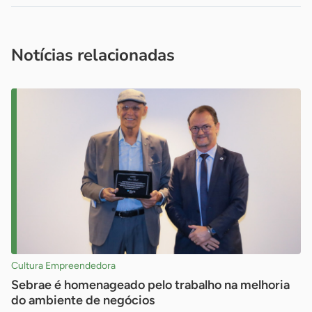
Acesse nossos canais de atendimento
Ficou com alguma dúvida?
.
Se
você é um profissional da imprensa, entre em contato pelo
imprensa@sebrae.com.br
fale com a ASN em cada UF
ou
Notícias relacionadas
Cultura Empreendedora
Sebrae é homenageado pelo trabalho na melhoria
do ambiente de negócios