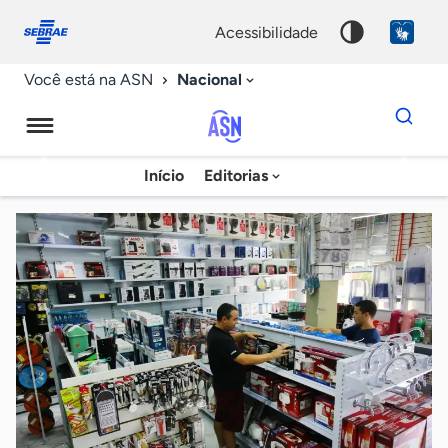
Fale
Acessibilidade
conosco
0
acessibilidade
9
Nacional
Você está na ASN
Dados
para
busca
Agência
Início
Editorias
Palavra
Sebrae
chave
de
Notícias