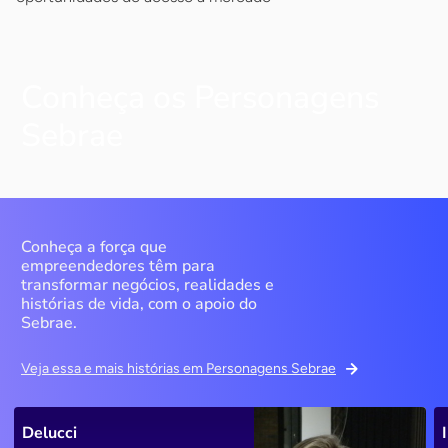
Conheça os Personagens
Sebrae
Conheça a força que
empreendedores têm para
transformar negócios, realidades e
histórias de vida, com o apoio do
Sebrae.
Veja essa e mais histórias em Personagens Sebrae
Delucci