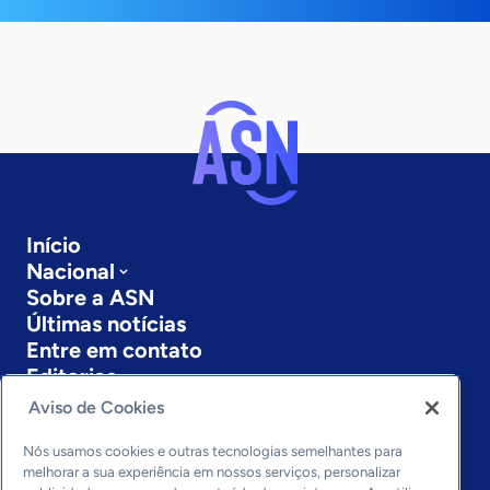
Início
Nacional
Sobre a ASN
Últimas notícias
Entre em contato
Editorias
Aviso de Cookies
Economia & Política
Inovação & Tecnologia
Nós usamos cookies e outras tecnologias semelhantes para
Cultura empreendedora
melhorar a sua experiência em nossos serviços, personalizar