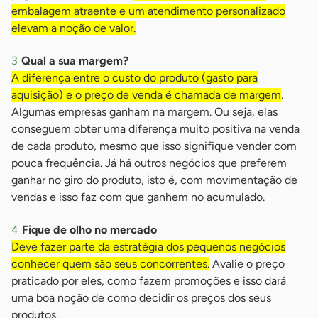
embalagem atraente e um atendimento personalizado
elevam a noção de valor.
Qual a sua margem?
A diferença entre o custo do produto (gasto para
aquisição) e o preço de venda é chamada de margem
.
Algumas empresas ganham na margem. Ou seja, elas
conseguem obter uma diferença muito positiva na venda
de cada produto, mesmo que isso signifique vender com
pouca frequência. Já há outros negócios que preferem
ganhar no giro do produto, isto é, com movimentação de
vendas e isso faz com que ganhem no acumulado.
Fique de olho no mercado
Deve fazer parte da estratégia dos pequenos negócios
conhecer quem são seus concorrentes.
Avalie o preço
praticado por eles, como fazem promoções e isso dará
uma boa noção de como decidir os preços dos seus
produtos.