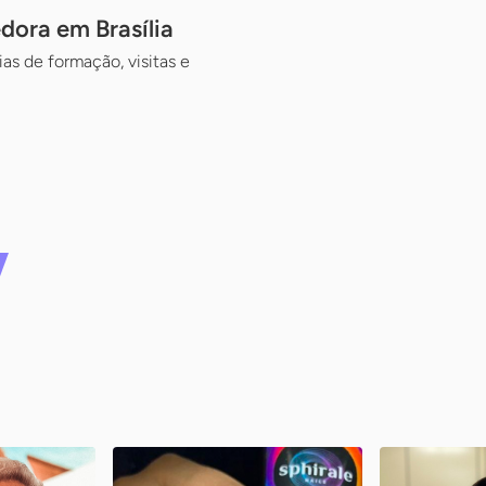
ora em Brasília
as de formação, visitas e
ro
Planet Nails
Ani – Am