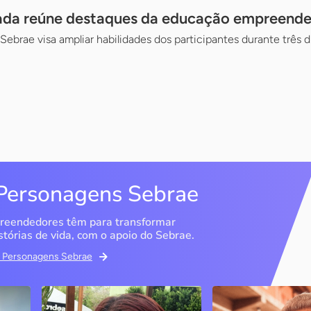
ada reúne destaques da educação empreended
ebrae visa ampliar habilidades dos participantes durante três di
Personagens Sebrae
reendedores têm para transformar
stórias de vida, com o apoio do Sebrae.
em Personagens Sebrae
Memória Ancestral
Espedito Selei