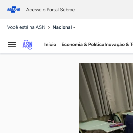
Fale
Acessibilidade
conosco
0
Acesse o Portal Sebrae
9
Nacional
Você está na ASN
Início
Economia & Política
Inovação & T
Agência
Sebrae
de
Notícias