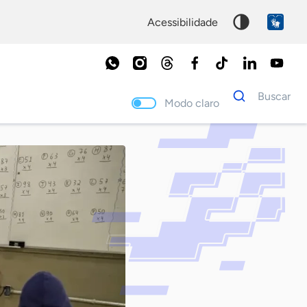
acessibilidade
Dados
Buscar
para
Modo claro
busca
Palavra
chave