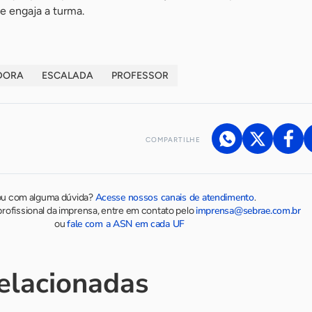
 engaja a turma.
DORA
ESCALADA
PROFESSOR
COMPARTILHE
Acesse nossos canais de atendimento
ou com alguma dúvida?
.
imprensa@sebrae.com.br
rofissional da imprensa, entre em contato pelo
fale com a ASN em cada UF
ou
relacionadas