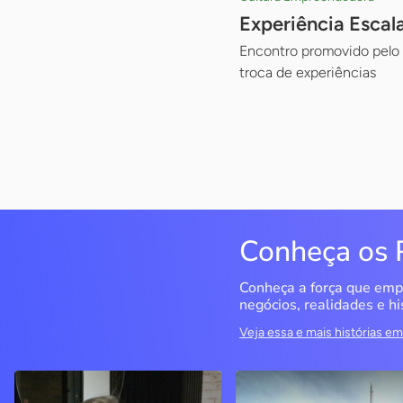
Experiência Escal
Encontro promovido pelo S
troca de experiências
Conheça os 
Conheça a força que emp
negócios, realidades e hi
Veja essa e mais histórias 
Delucci
Infoecia Software