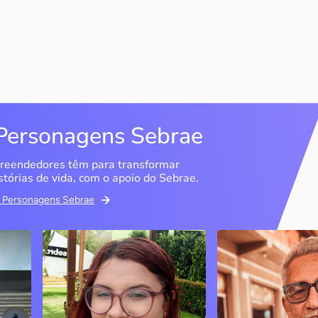
Personagens Sebrae
reendedores têm para transformar
stórias de vida, com o apoio do Sebrae.
em Personagens Sebrae
Memória Ancestral
Espedito Selei
São Luís / MA
Nova Olinda / CE
Ao lado da irmã e com o
Peças criadas pelo
apoio do Sebrae, a Memória
cearense já foram
Ancestral utiliza inteligência
apresentadas em fi