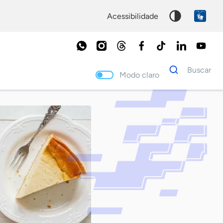
acessibilidade
Dados
Buscar
para
Modo claro
busca
Palavra
chave