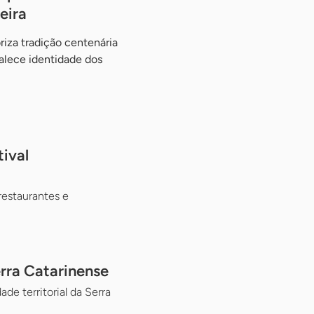
eira
iza tradição centenária
talece identidade dos
ival
restaurantes e
erra Catarinense
e territorial da Serra