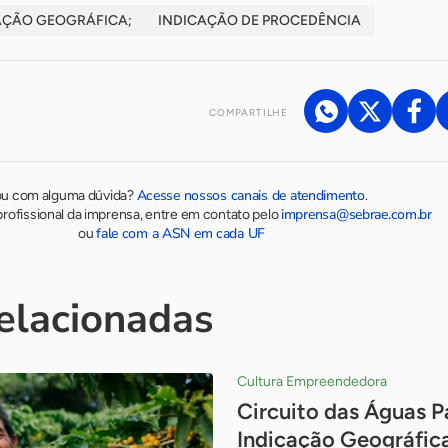
CAÇÃO GEOGRÁFICA;
INDICAÇÃO DE PROCEDÊNCIA
COMPARTILHE
Acesse nossos canais de atendimento
ou com alguma dúvida?
.
imprensa@sebrae.com.br
rofissional da imprensa, entre em contato pelo
fale com a ASN em cada UF
ou
relacionadas
Cultura Empreendedora
Circuito das Águas P
Indicação Geográfica