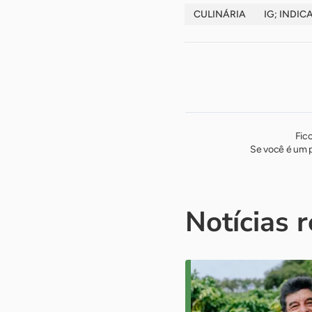
CULINÁRIA
IG; INDI
Fic
Se você é um p
Notícias 