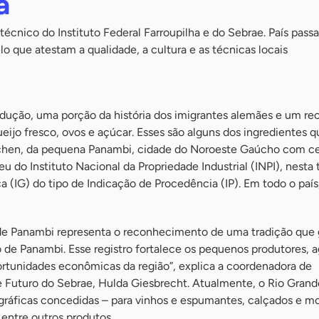
a
écnico do Instituto Federal Farroupilha e do Sebrae. País passa
 que atestam a qualidade, a cultura e as técnicas locais
dução, uma porção da história dos imigrantes alemães e um re
ueijo fresco, ovos e açúcar. Esses são alguns dos ingredientes q
hen, da pequena Panambi, cidade do Noroeste Gaúcho com ce
u do Instituto Nacional da Propriedade Industrial (INPI), nesta 
a (IG) do tipo de Indicação de Procedência (IP). Em todo o país
de Panambi representa o reconhecimento de uma tradição que 
io de Panambi. Esse registro fortalece os pequenos produtores, a
ortunidades econômicas da região”, explica a coordenadora de
e Futuro do Sebrae, Hulda Giesbrecht. Atualmente, o Rio Grand
gráficas concedidas – para vinhos e espumantes, calçados e mo
entre outros produtos.