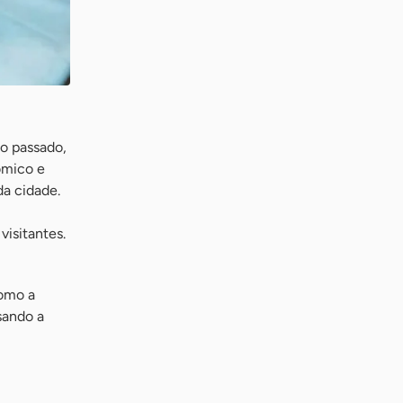
lo passado,
ômico e
da cidade.
isitantes.
como a
sando a