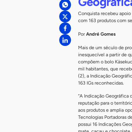
Geográfic
Conquista recebeu apoio t
com 163 produtos com selo
Por
André Gomes
Mais de um século de pro
inesquecível a partir de q
compõem o bolo Käsekuc
mil habitantes, que recebe
(2), a Indicação Geográfic
163 IGs reconhecidas.
“A Indicação Geográfica 
reputação para o territór
aos produtos e amplia op
Tecnologias Portadoras d
possui 16 Indicações Geo
mate, cacau e chocolate, 