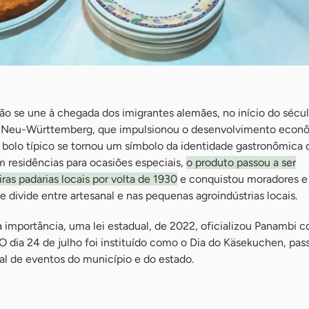
ião se une à chegada dos imigrantes alemães, no início do sécu
a Neu-Württemberg, que impulsionou o desenvolvimento econ
 O bolo típico se tornou um símbolo da identidade gastronômica 
 residências para ocasiões especiais,
o produto passou a ser
ras padarias locais por volta de 1930
e conquistou moradores e v
 divide entre artesanal e nas pequenas agroindústrias locais.
importância, uma lei estadual, de 2022, oficializou Panambi 
 dia 24 de julho foi instituído como o Dia do Käsekuchen, pas
ial de eventos do município e do estado.