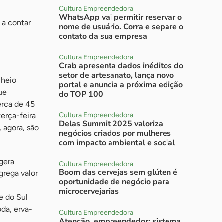
Cultura Empreendedora
WhatsApp vai permitir reservar o
 a contar
nome de usuário. Corra e separe o
contato da sua empresa
Cultura Empreendedora
Crab apresenta dados inéditos do
setor de artesanato, lança novo
cheio
portal e anuncia a próxima edição
ue
do TOP 100
rca de 45
terça-feira
Cultura Empreendedora
Delas Summit 2025 valoriza
, agora, são
negócios criados por mulheres
com impacto ambiental e social
gera
Cultura Empreendedora
Boom das cervejas sem glúten é
grega valor
oportunidade de negócio para
microcervejarias
e do Sul
da, erva-
Cultura Empreendedora
Atenção, empreendedor: sistema