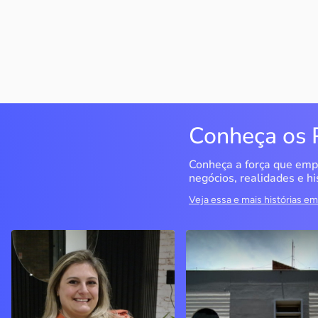
Conheça os 
Conheça a força que emp
negócios, realidades e hi
Veja essa e mais histórias 
Delucci
Infoecia Software
Ltda
Bento Gonçalves / RS
Londrina / PR
Sem saber muito sobre
empreendedorismo, o casal
Com mais de 20 anos de
contou com o Sebrae para
mercado, o empresário