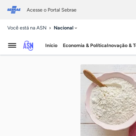
Fale
Acessibilidade
conosco
0
Acesse o Portal Sebrae
9
Nacional
Você está na ASN
Início
Economia & Política
Inovação & T
Agência
Sebrae
de
Notícias