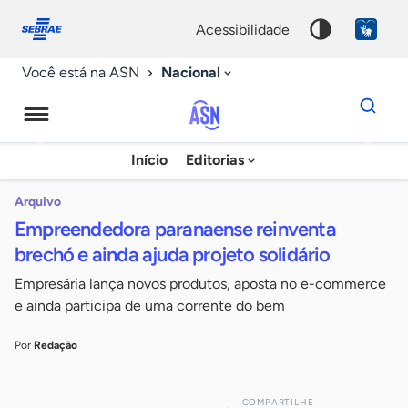
Fale
Acessibilidade
conosco
0
acessibilidade
9
Nacional
Você está na ASN
Dados
para
busca
Agência
Início
Editorias
Palavra
Sebrae
chave
de
Arquivo
Empreendedora paranaense reinventa
Notícias
brechó e ainda ajuda projeto solidário
Empresária lança novos produtos, aposta no e-commerce
e ainda participa de uma corrente do bem
Por
Redação
COMPARTILHE