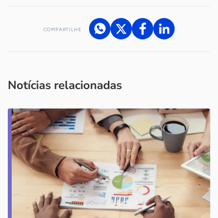
COMPARTILHE
Acesse nossos canais de atendimento
Ficou com alguma dúvida?
.
Se
você é um profissional da imprensa, entre em contato pelo
imprensa@sebrae.com.br
fale com a ASN em cada UF
ou
Notícias relacionadas