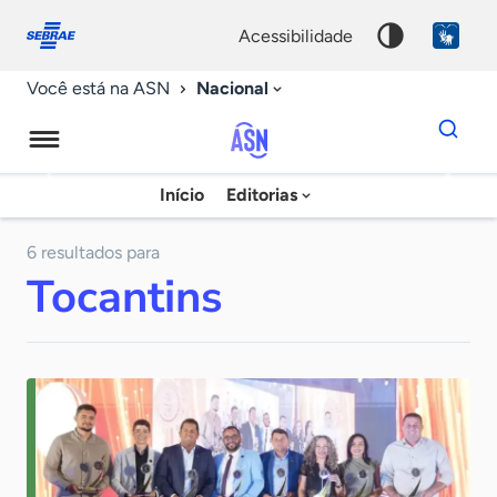
Fale
Acessibilidade
conosco
0
acessibilidade
9
Nacional
Você está na ASN
Dados
para
busca
Agência
Início
Editorias
Palavra
Sebrae
chave
de
6 resultados para
Tocantins
Notícias