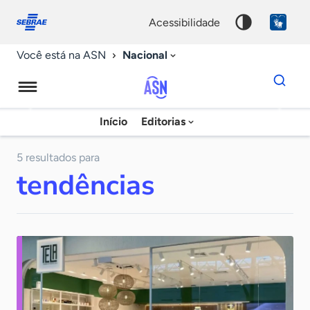
Fale
Acessibilidade
conosco
0
acessibilidade
9
Nacional
Você está na ASN
Dados
para
busca
Agência
Início
Editorias
Palavra
Sebrae
chave
de
5 resultados para
tendências
Notícias