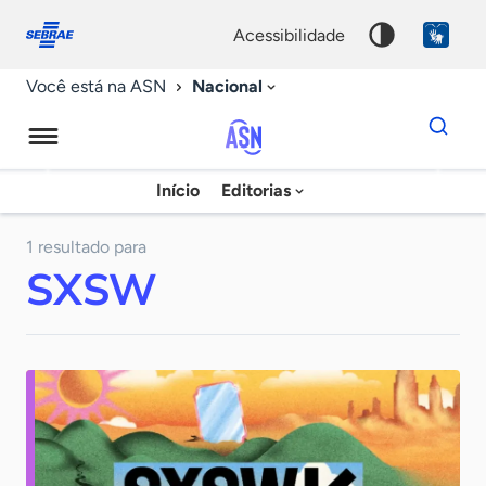
Fale
Acessibilidade
conosco
0
acessibilidade
9
Nacional
Você está na ASN
Dados
para
busca
Agência
Início
Editorias
Palavra
Sebrae
chave
de
1 resultado para
SXSW
Notícias