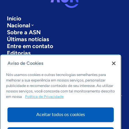
Início
Nacional
Sobre a ASN
Últimas notícias
Entre em contato
Editorias
Aviso de Cookies
Economia & Política
Inovação & Tecnologia
Nós usamos cookies e outras tecnologias semelhantes para
Cultura empreendedora
melhorar a sua experiência em nossos serviços, personalizar
Dados
publicidade e recomendar conteúdo de seu interesse. Ao utilizar
Arquivo
nossos serviços, você concorda com tal monitoramento descrito
em nossa
Política de Privacidade
Aceitar todos os cookies