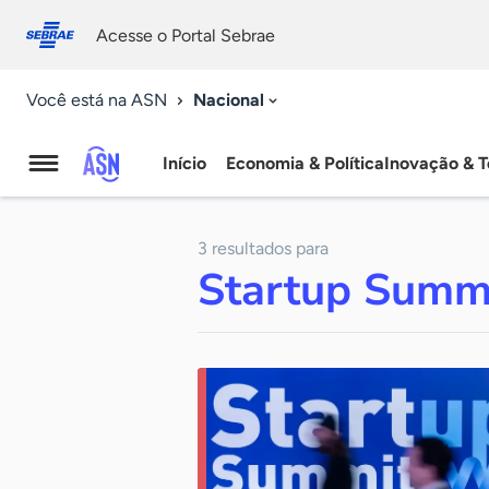
Fale
Acessibilidade
conosco
0
Acesse o Portal Sebrae
9
Nacional
Você está na ASN
Início
Economia & Política
Inovação & T
Agência
Sebrae
3 resultados para
de
Startup Summ
Notícias