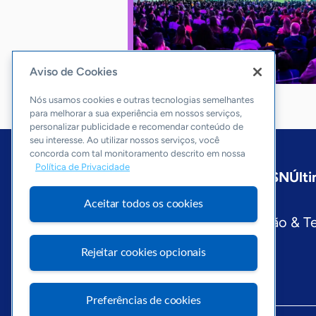
Aviso de Cookies
Nós usamos cookies e outras tecnologias semelhantes
para melhorar a sua experiência em nossos serviços,
personalizar publicidade e recomendar conteúdo de
seu interesse. Ao utilizar nossos serviços, você
concorda com tal monitoramento descrito em nossa
Política de Privacidade
Início
Nacional
Sobre a ASN
Últi
Editorias
Aceitar todos os cookies
Economia & Política
Inovação & T
Visite o Portal Sebrae
Rejeitar cookies opcionais
Preferências de cookies