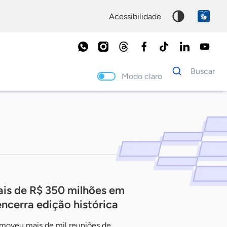
acessibilidade
Dados
Buscar
para
Modo claro
busca
Palavra
chave
is de R$ 350 milhões em
ncerra edição histórica
romoveu mais de mil reuniões de