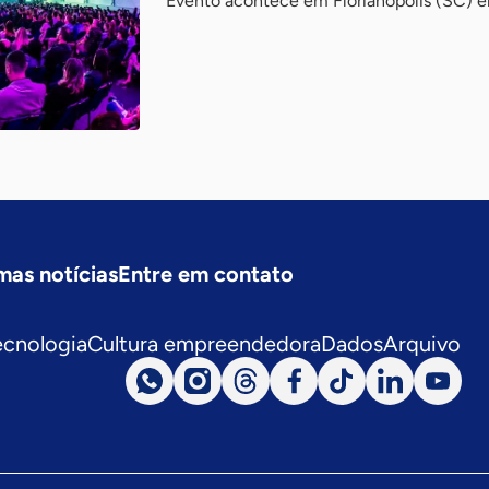
Evento acontece em Florianópolis (SC) e
mas notícias
Entre em contato
ecnologia
Cultura empreendedora
Dados
Arquivo