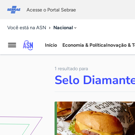
Fale
Acessibilidade
conosco
0
Acesse o Portal Sebrae
9
Nacional
Você está na ASN
Início
Economia & Política
Inovação & T
Agência
Sebrae
1 resultado para
de
Selo Diamante
Notícias