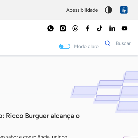
acessibilidade
Dados
Buscar
para
Modo claro
busca
Palavra
chave
o: Ricco Burguer alcança o
om sabor e consciência, unindo