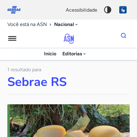
Fale
Acessibilidade
conosco
0
acessibilidade
9
Nacional
Você está na ASN
Dados
para
busca
Agência
Início
Editorias
Palavra
Sebrae
chave
de
1 resultado para
Sebrae RS
Notícias