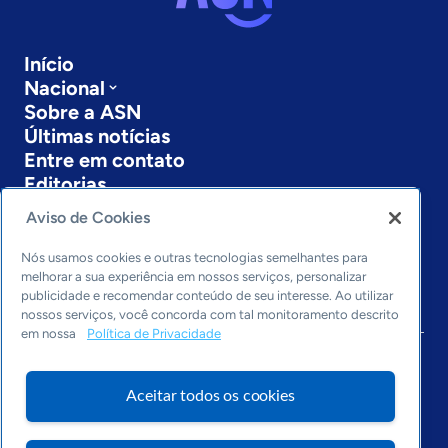
Início
Nacional
Sobre a ASN
Últimas notícias
Entre em contato
Editorias
Aviso de Cookies
Economia & Política
Inovação & Tecnologia
Nós usamos cookies e outras tecnologias semelhantes para
Cultura empreendedora
melhorar a sua experiência em nossos serviços, personalizar
Dados
publicidade e recomendar conteúdo de seu interesse. Ao utilizar
nossos serviços, você concorda com tal monitoramento descrito
Arquivo
em nossa
Política de Privacidade
Aceitar todos os cookies