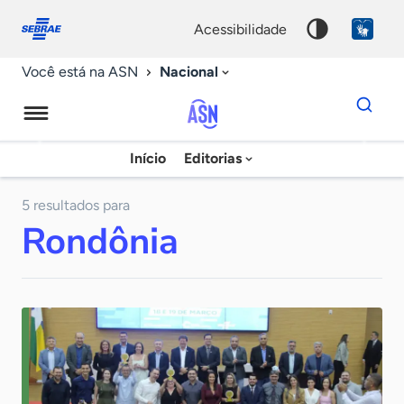
Fale
Acessibilidade
conosco
0
acessibilidade
9
Nacional
Você está na ASN
Dados
para
busca
Agência
Início
Editorias
Palavra
Sebrae
chave
de
5 resultados para
Rondônia
Notícias