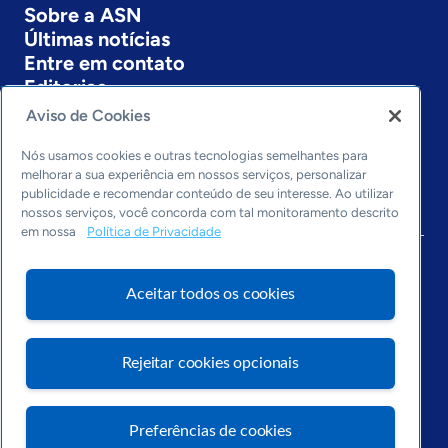
Sobre a ASN
Últimas notícias
Entre em contato
Editorias
Aviso de Cookies
Economia & Política
Inovação & Tecnologia
Nós usamos cookies e outras tecnologias semelhantes para
Cultura empreendedora
melhorar a sua experiência em nossos serviços, personalizar
publicidade e recomendar conteúdo de seu interesse. Ao utilizar
Dados
nossos serviços, você concorda com tal monitoramento descrito
Arquivo
em nossa
Política de Privacidade
Aceitar todos os cookies
Rejeitar cookies opcionais
Preferências de cookies
Visite o Portal Sebrae