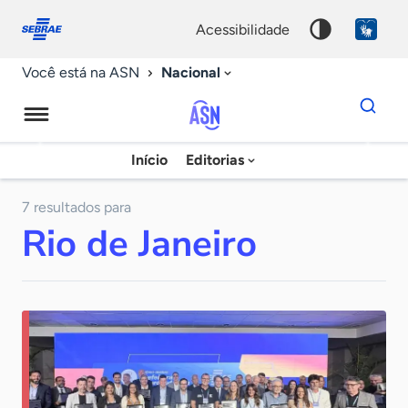
Fale
Acessibilidade
conosco
0
acessibilidade
9
Nacional
Você está na ASN
Dados
para
busca
Agência
Início
Editorias
Palavra
Sebrae
chave
de
7 resultados para
Rio de Janeiro
Notícias