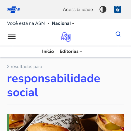
Fale
Acessibilidade
conosco
0
acessibilidade
9
Nacional
Você está na ASN
Dados
para
busca
Agência
Início
Editorias
Palavra
Sebrae
chave
de
2 resultados para
responsabilidade
Notícias
social