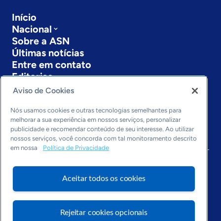
Início
Nacional
Sobre a ASN
Últimas notícias
Entre em contato
Editorias
Aviso de Cookies
Economia & Política
Inovação & Tecnologia
Nós usamos cookies e outras tecnologias semelhantes para
Cultura empreendedora
melhorar a sua experiência em nossos serviços, personalizar
publicidade e recomendar conteúdo de seu interesse. Ao utilizar
Dados
nossos serviços, você concorda com tal monitoramento descrito
Arquivo
em nossa
Política de Privacidade
Aceitar todos os cookies
Rejeitar cookies opcionais