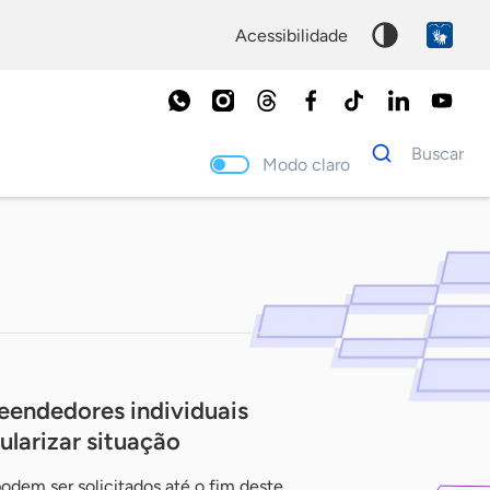
acessibilidade
Dados
Buscar
para
Modo claro
busca
Palavra
chave
eendedores individuais
ularizar situação
dem ser solicitados até o fim deste