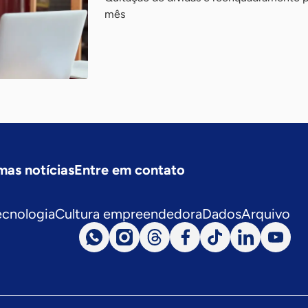
mês
mas notícias
Entre em contato
ecnologia
Cultura empreendedora
Dados
Arquivo