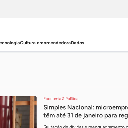
ecnologia
Cultura empreendedora
Dados
Economia & Política
Simples Nacional: microempr
têm até 31 de janeiro para reg
Quitação de dívidas e reenquadramento po