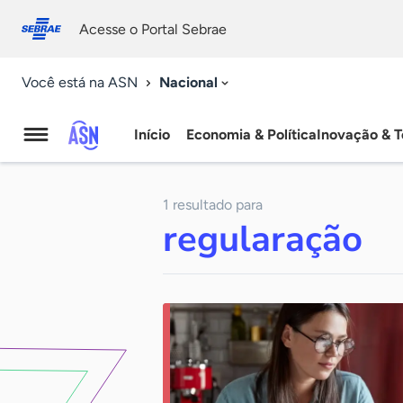
Fale
Acessibilidade
conosco
0
Acesse o Portal Sebrae
9
Nacional
Você está na ASN
Início
Economia & Política
Inovação & T
Agência
Sebrae
1 resultado para
de
regularação
Notícias