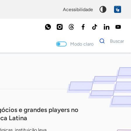
acessibilidade
Dados
Buscar
para
Modo claro
busca
Palavra
chave
ócios e grandes players no
ica Latina
icas, instituição leva