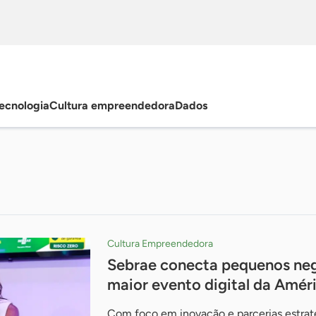
ecnologia
Cultura empreendedora
Dados
Cultura Empreendedora
Sebrae conecta pequenos neg
maior evento digital da Amér
Com foco em inovação e parcerias estratég