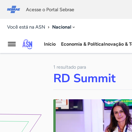
Fale
Acessibilidade
conosco
0
Acesse o Portal Sebrae
9
Nacional
Você está na ASN
Início
Economia & Política
Inovação & T
Agência
Sebrae
1 resultado para
de
RD Summit
Notícias