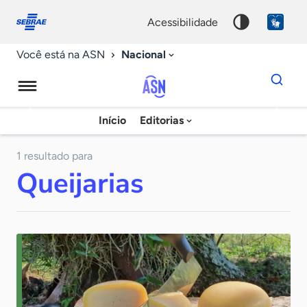
Fale
Acessibilidade
conosco
0
acessibilidade
9
Nacional
Você está na ASN
Dados
para
busca
Agência
Início
Editorias
Palavra
Sebrae
chave
de
1 resultado para
Queijarias
Notícias