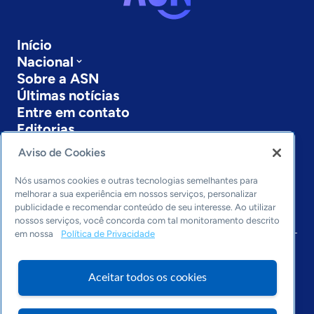
Início
Nacional
Sobre a ASN
Últimas notícias
Entre em contato
Editorias
Aviso de Cookies
Economia & Política
Inovação & Tecnologia
Nós usamos cookies e outras tecnologias semelhantes para
Cultura empreendedora
melhorar a sua experiência em nossos serviços, personalizar
Dados
publicidade e recomendar conteúdo de seu interesse. Ao utilizar
nossos serviços, você concorda com tal monitoramento descrito
Arquivo
em nossa
Política de Privacidade
Aceitar todos os cookies