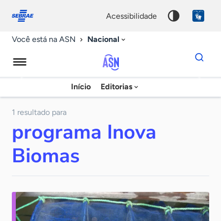
Fale
Acessibilidade
conosco
0
acessibilidade
9
Nacional
Você está na ASN
Dados
para
busca
Agência
Início
Editorias
Palavra
Sebrae
chave
de
1 resultado para
programa Inova
Notícias
Biomas