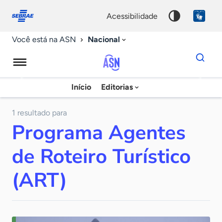
Fale
Acessibilidade
conosco
0
acessibilidade
9
Nacional
Você está na ASN
Dados
para
busca
Agência
Início
Editorias
Palavra
Sebrae
chave
de
1 resultado para
Programa Agentes
Notícias
de Roteiro Turístico
(ART)