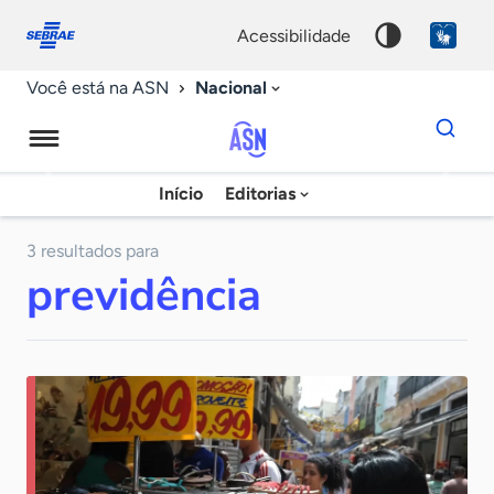
Fale
Acessibilidade
conosco
0
acessibilidade
9
Nacional
Você está na ASN
Dados
para
busca
Agência
Início
Editorias
Palavra
Sebrae
chave
de
3 resultados para
previdência
Notícias