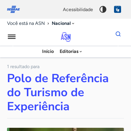
Fale
Acessibilidade
conosco
0
acessibilidade
9
Nacional
Você está na ASN
Dados
para
busca
Agência
Início
Editorias
Palavra
Sebrae
chave
de
1 resultado para
Polo de Referência
Notícias
do Turismo de
Experiência