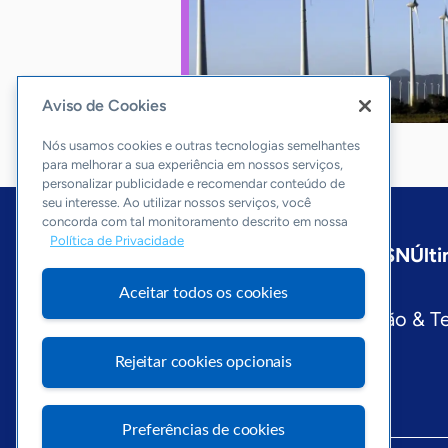
Aviso de Cookies
Nós usamos cookies e outras tecnologias semelhantes
para melhorar a sua experiência em nossos serviços,
personalizar publicidade e recomendar conteúdo de
seu interesse. Ao utilizar nossos serviços, você
concorda com tal monitoramento descrito em nossa
Política de Privacidade
Início
Nacional
Sobre a ASN
Últi
Editorias
Aceitar todos os cookies
Economia & Política
Inovação & T
Visite o Portal Sebrae
Rejeitar cookies opcionais
Preferências de cookies