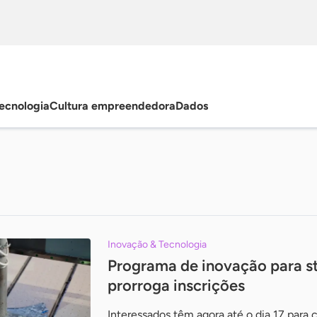
ecnologia
Cultura empreendedora
Dados
s
Inovação & Tecnologia
Programa de inovação para st
prorroga inscrições
Interessados têm agora até o dia 17 para 