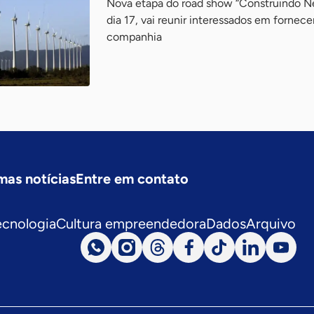
Nova etapa do road show “Construindo Ne
dia 17, vai reunir interessados em fornece
companhia
mas notícias
Entre em contato
ecnologia
Cultura empreendedora
Dados
Arquivo