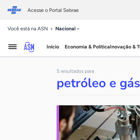
Fale
Acessibilidade
conosco
0
Acesse o Portal Sebrae
9
Nacional
Você está na ASN
Início
Economia & Política
Inovação & T
Agência
Sebrae
5 resultados para
de
petróleo e gá
Notícias