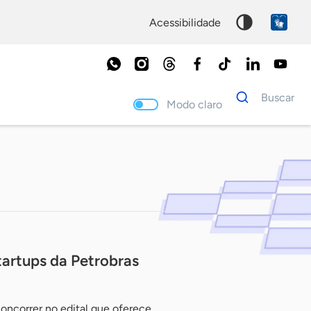
acessibilidade
Dados
Buscar
para
Modo claro
busca
Palavra
chave
artups da Petrobras
concorrer no edital que oferece