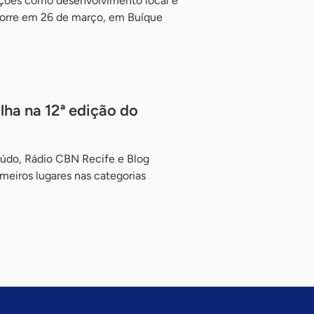
ções como desenvolvimento local e
corre em 26 de março, em Buíque
ha na 12ª edição do
údo, Rádio CBN Recife e Blog
eiros lugares nas categorias