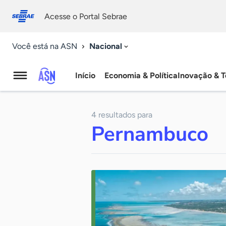
Fale
Acessibilidade
conosco
0
Acesse o Portal Sebrae
9
Nacional
Você está na ASN
Início
Economia & Política
Inovação & T
Agência
Sebrae
4 resultados para
de
Pernambuco
Notícias