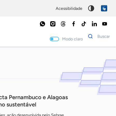
acessibilidade
Dados
Buscar
para
Modo claro
busca
Palavra
chave
ecta Pernambuco e Alagoas
smo sustentável
ões, ação desenvolvida pelo Sebrae