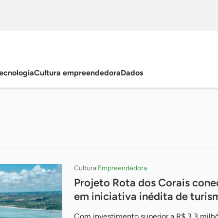
ecnologia
Cultura empreendedora
Dados
Cultura Empreendedora
Projeto Rota dos Corais con
em iniciativa inédita de turi
Com investimento superior a R$ 3,3 milh