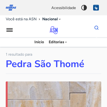
Fale
Acessibilidade
conosco
0
acessibilidade
9
Nacional
Você está na ASN
Dados
para
busca
Agência
Início
Editorias
Palavra
Sebrae
chave
de
1 resultado para
Pedra São Thomé
Notícias