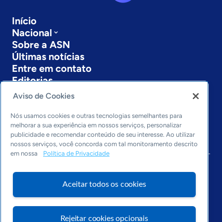
Início
Nacional
Sobre a ASN
Últimas notícias
Entre em contato
Editorias
Aviso de Cookies
Economia & Política
Inovação & Tecnologia
Nós usamos cookies e outras tecnologias semelhantes para
Cultura empreendedora
melhorar a sua experiência em nossos serviços, personalizar
Dados
publicidade e recomendar conteúdo de seu interesse. Ao utilizar
nossos serviços, você concorda com tal monitoramento descrito
Arquivo
em nossa
Política de Privacidade
Aceitar todos os cookies
Rejeitar cookies opcionais