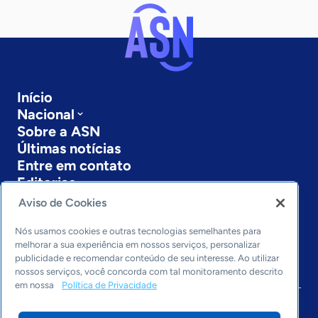
Início
Nacional
Sobre a ASN
Últimas notícias
Entre em contato
Editorias
Aviso de Cookies
Economia & Política
Inovação & Tecnologia
Nós usamos cookies e outras tecnologias semelhantes para
Cultura empreendedora
melhorar a sua experiência em nossos serviços, personalizar
publicidade e recomendar conteúdo de seu interesse. Ao utilizar
Dados
nossos serviços, você concorda com tal monitoramento descrito
Arquivo
em nossa
Política de Privacidade