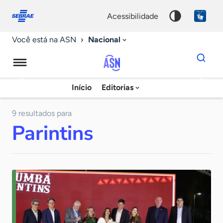
Fale
Acessibilidade
conosco
0
acessibilidade
9
Nacional
Você está na ASN
Dados
para
busca
Agência
Início
Editorias
Palavra
Sebrae
chave
de
9 resultados para
Parintins
Notícias